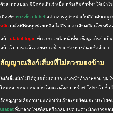
ตัวสะกดแปลก มีขีดคั่นเกินจำเป็น หรือเติมคำที่ทำให้เข้า
เมื่อเข้า
ทางเข้า ufabet
แล้ว ควรดูว่าหน้าเว็บมีลำดับเมนูป
หลัก
แต่ไม่มีข้อมูลช่วยเหลือ ไม่มีรายละเอียดเงื่อนไข หรื
หน้า
ufabet login
ที่ควรระวังคือหน้าที่ขอข้อมูลเกินจำเป็น
หน้าเว็บก่อน แล้วค่อยตรวจซ้ำจากช่องทางที่น่าเชื่อถือกว่า
สัญญาณลิงก์เสี่ยงที่ไม่ควรมองข้าม
ลิงก์เสี่ยงมักไม่ได้ดูแย่ตั้งแต่แรก บางหน้าทำภาพสวย ปุ่ม
ใหม่หลายหน้า หน้าเว็บโหลดวนไม่จบ หรือพาไปยังเว็บชื่ออ
อีกสัญญาณคือภาษาบนหน้าเว็บ ถ้าสะกดผิดเยอะ ประโยคแข็ง 
ufabet
ที่มาจากโพสต์สุ่มหรือกลุ่มแชต เพราะมักตรวจสอบเ