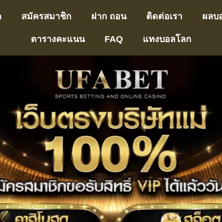
ก
สมัครสมาชิก
ฝาก ถอน
ติดต่อเรา
ผลบ
ตารางคะแนน
FAQ
แทงบอลโลก