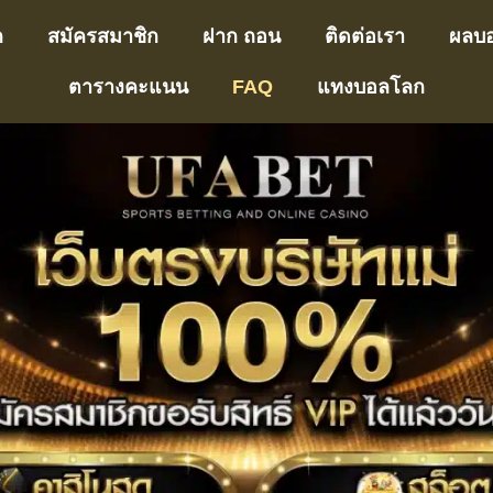
ก
สมัครสมาชิก
ฝาก ถอน
ติดต่อเรา
ผลบ
ตารางคะแนน
FAQ
แทงบอลโลก