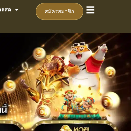
อลสด
สมัครสมาชิก