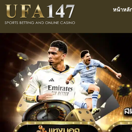
หน้าหลั