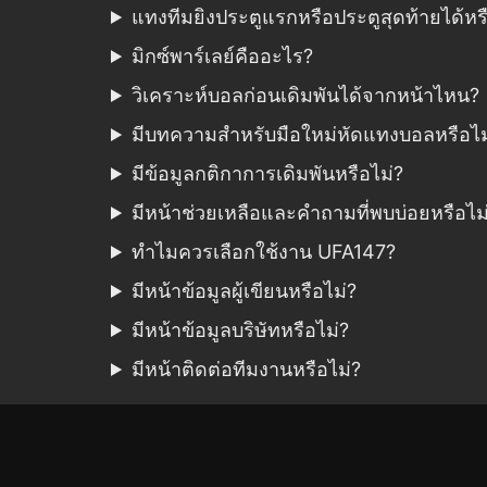
แทงทีมยิงประตูแรกหรือประตูสุดท้ายได้หร
มิกซ์พาร์เลย์คืออะไร?
วิเคราะห์บอลก่อนเดิมพันได้จากหน้าไหน?
มีบทความสำหรับมือใหม่หัดแทงบอลหรือไม
มีข้อมูลกติกาการเดิมพันหรือไม่?
มีหน้าช่วยเหลือและคำถามที่พบบ่อยหรือไม
ทำไมควรเลือกใช้งาน UFA147?
มีหน้าข้อมูลผู้เขียนหรือไม่?
มีหน้าข้อมูลบริษัทหรือไม่?
มีหน้าติดต่อทีมงานหรือไม่?