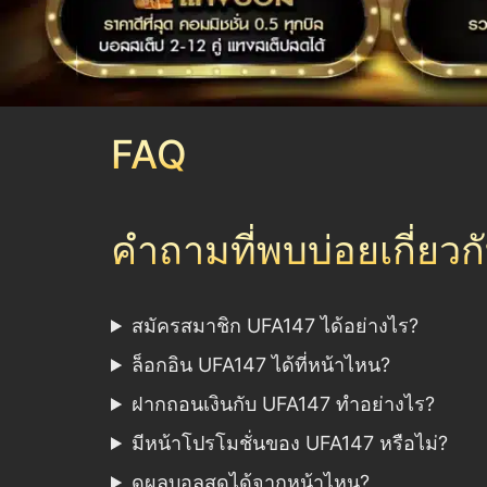
FAQ
คำถามที่พบบ่อยเกี่ย
สมัครสมาชิก UFA147 ได้อย่างไร?
ล็อกอิน UFA147 ได้ที่หน้าไหน?
ฝากถอนเงินกับ UFA147 ทำอย่างไร?
มีหน้าโปรโมชั่นของ UFA147 หรือไม่?
ดูผลบอลสดได้จากหน้าไหน?