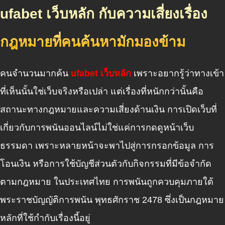
ufabet เว็บหลัก กับความเสี่ยงเรื่อง
กฎหมายที่คนค้นหามักมองข้าม
คนจำนวนมากค้น
ufabet เว็บหลัก
เพราะอยากรู้ว่าทางเข้า
ที่เห็นนั้นใช่เว็บจริงหรือเปล่า แต่เรื่องที่หนักกว่านั้นคือ
สถานะทางกฎหมายและความเสี่ยงด้านเงิน การเปิดเว็บที่
เกี่ยวกับการพนันออนไลน์ไม่ใช่แค่การกดดูหน้าเว็บ
ธรรมดา เพราะหลายหน้าจะพาไปสู่การกรอกข้อมูล การ
โอนเงิน หรือการใช้บัญชีส่วนตัวกับกิจกรรมที่มีข้อจำกัด
ตามกฎหมาย ในประเทศไทย การพนันถูกควบคุมภายใต้
พระราชบัญญัติการพนัน พุทธศักราช 2478 ซึ่งเป็นกฎหมาย
หลักที่ใช้กำกับเรื่องนี้อยู่