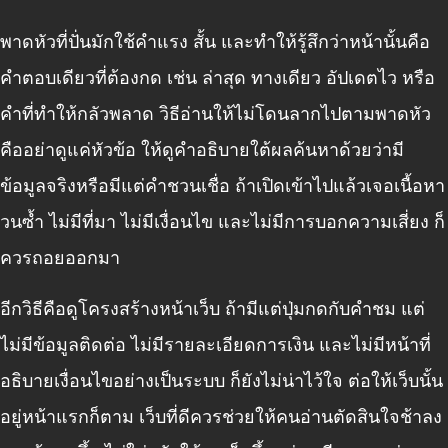
พาดหัวที่ปั่นมักใช้คำแรง สั้น และทำให้รู้สึกว่าหน้านั้นคือ
คำตอบเดียวที่ต้องกด เช่น ล่าสุด ทางเดียว อัปเดตไว หรือ
คำที่ทำให้กลัวพลาด วิธีอ่านให้ไม่โดนลากไปตามพาดหัว
คืออย่าดูแค่หัวข้อ ให้ดูคำอธิบายใต้ผลค้นหาด้วยว่ามี
ข้อมูลจริงหรือมีแต่คำชวนเชื่อ ถ้าเปิดเข้าไปแล้วเจอเนื้อหา
วนซ้ำ ไม่มีที่มา ไม่มีเงื่อนไข และไม่มีการบอกความเสี่ยง ก็
ควรถอยออกมา
อีกวิธีคือดูโครงสร้างหน้าเว็บ ถ้ามีแต่ปุ่มกดกับคำชม แต่
ไม่มีข้อมูลติดต่อ ไม่มีรายละเอียดการเงิน และไม่มีหน้าที่
อธิบายเงื่อนไขอย่างเป็นระบบ ก็ยังไม่น่าไว้ใจ ต่อให้เว็บนั้น
อยู่หน้าแรกก็ตาม เว็บที่ดีควรช่วยให้คนอ่านตัดสินใจช้าลง