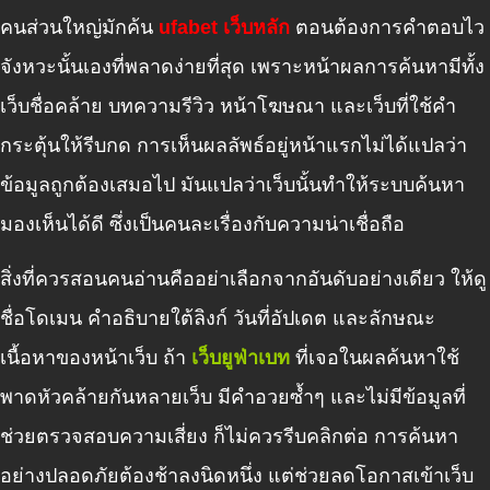
คนส่วนใหญ่มักค้น
ufabet เว็บหลัก
ตอนต้องการคำตอบไว
จังหวะนั้นเองที่พลาดง่ายที่สุด เพราะหน้าผลการค้นหามีทั้ง
เว็บชื่อคล้าย บทความรีวิว หน้าโฆษณา และเว็บที่ใช้คำ
กระตุ้นให้รีบกด การเห็นผลลัพธ์อยู่หน้าแรกไม่ได้แปลว่า
ข้อมูลถูกต้องเสมอไป มันแปลว่าเว็บนั้นทำให้ระบบค้นหา
มองเห็นได้ดี ซึ่งเป็นคนละเรื่องกับความน่าเชื่อถือ
สิ่งที่ควรสอนคนอ่านคืออย่าเลือกจากอันดับอย่างเดียว ให้ดู
ชื่อโดเมน คำอธิบายใต้ลิงก์ วันที่อัปเดต และลักษณะ
เนื้อหาของหน้าเว็บ ถ้า
เว็บยูฟ่าเบท
ที่เจอในผลค้นหาใช้
พาดหัวคล้ายกันหลายเว็บ มีคำอวยซ้ำๆ และไม่มีข้อมูลที่
ช่วยตรวจสอบความเสี่ยง ก็ไม่ควรรีบคลิกต่อ การค้นหา
อย่างปลอดภัยต้องช้าลงนิดหนึ่ง แต่ช่วยลดโอกาสเข้าเว็บ