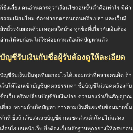
ก็ยิ่งเสี่ยง คนอ่านควรดูว่าเงื่อนไขถอนขั้นต่ำคือเท่าไร มีค่า
ธรรมเนียมไหม ต้องทำยอดก่อนถอนหรือเปล่า และเว็บมี
สิทธิ์ระงับยอดด้วยเหตุผลใดบ้าง ทุกข้อที่เกี่ยวกับเงินต้อง
อ่านให้จบก่อน ไม่ใช่ค่อยถามเมื่อเกิดปัญหาแล้ว
บัญชีรับเงินกับชื่อผู้รับต้องดูให้ละเอียด
บัญชีรับเงินเป็นจุดที่บอกอะไรได้เยอะกว่าที่หลายคนคิด ถ้า
เว็บให้โอนเข้าบัญชีบุคคลธรรมดา ชื่อบัญชีไม่สอดคล้องกับ
ชื่อเว็บ หรือเปลี่ยนบัญชีรับเงินบ่อย ควรมองว่าเป็นสัญญาณ
เสี่ยง เพราะถ้าเกิดปัญหา การตามเงินคืนจะซับซ้อนมากขึ้น
ทันที ยิ่งถ้าเว็บส่งเลขบัญชีผ่านแชตส่วนตัวโดยไม่แสดง
เงื่อนไขบนหน้าเว็บ ยิ่งต้องเก็บหลักฐานทุกอย่างให้ครบก่อน