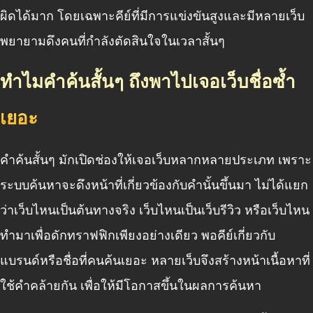
ผิดได้มาก โดยเฉพาะคีย์ที่มีการแข่งขันสูงและมีหลายเว็บ
พยายามดึงคนที่กำลังตัดสินใจในเวลาสั้นๆ
ทำไมคำค้นสั้นๆ ถึงพาไปเจอเว็บชื่อซ้ำ
เยอะ
คำค้นสั้นๆ มักเปิดช่องให้เจอเว็บหลากหลายประเภท เพราะ
ระบบค้นหาจะดึงหน้าที่เกี่ยวข้องกับคำนั้นขึ้นมา ไม่ได้แยก
ว่าเว็บไหนเป็นต้นทางจริง เว็บไหนเป็นเว็บรีวิว หรือเว็บไหน
ทำมาเพื่อดักทราฟฟิกเพียงอย่างเดียว พอคีย์เกี่ยวกับ
แบรนด์หรือชื่อที่คนค้นเยอะ หลายเว็บจึงสร้างหน้าเนื้อหาที่
ใช้คำคล้ายกัน เพื่อให้มีโอกาสขึ้นในผลการค้นหา