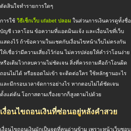
ตัดสินใจทำรายการใดๆ
การใช้
วิธีเช็กเว็บ ufabet ปลอม
ในส่วนการเงินควรดูทั้งชื่อ
บัญชี เวลาโอน ข้อความที่แอดมินแจ้ง และเงื่อนไขที่เว็บ
แสดงไว้ ถ้าข้อความในแชตกับเงื่อนไขหน้าเว็บไม่ตรงกัน
ให้เชื่อว่ามีความเสี่ยงไว้ก่อน ไม่ควรปล่อยให้คำว่าโอนง่าย
หรือเติมไวกลบความไม่ชัดเจน สิ่งที่ควรถามคือถ้าโอนผิด
ถอนไม่ได้ หรือยอดไม่เข้า จะติดต่อใคร ใช้หลักฐานอะไร
และมีกรอบเวลาจัดการอย่างไร หากตอบไม่ได้ชัดเจน
ตั้งแต่ต้น โอกาสตามเรื่องยากก็สูงตามไปด้วย
เงื่อนไขถอนเงินที่ซ่อนอยู่หลังคำสวย
เงื่อนไขถอนเงินมักเป็นจุดที่คนอ่านข้าม เพราะหน้าเว็บชอบ