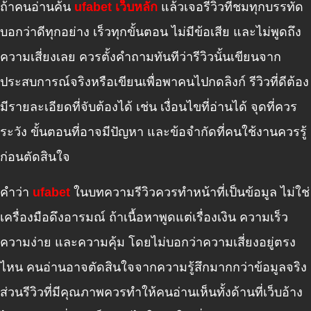
ถ้าคนอ่านค้น
ufabet เว็บหลัก
แล้วเจอรีวิวที่ชมทุกบรรทัด
บอกว่าดีทุกอย่าง เร็วทุกขั้นตอน ไม่มีข้อเสีย และไม่พูดถึง
ความเสี่ยงเลย ควรตั้งคำถามทันทีว่ารีวิวนั้นเขียนจาก
ประสบการณ์จริงหรือเขียนเพื่อพาคนไปกดลิงก์ รีวิวที่ดีต้อง
มีรายละเอียดที่จับต้องได้ เช่น เงื่อนไขที่อ่านได้ จุดที่ควร
ระวัง ขั้นตอนที่อาจมีปัญหา และข้อจำกัดที่คนใช้งานควรรู้
ก่อนตัดสินใจ
คำว่า
ufabet
ในบทความรีวิวควรทำหน้าที่เป็นข้อมูล ไม่ใช่
เครื่องมือดึงอารมณ์ ถ้าเนื้อหาพูดแต่เรื่องเงิน ความเร็ว
ความง่าย และความคุ้ม โดยไม่บอกว่าความเสี่ยงอยู่ตรง
ไหน คนอ่านอาจตัดสินใจจากความรู้สึกมากกว่าข้อมูลจริง
ส่วนรีวิวที่มีคุณภาพควรทำให้คนอ่านเห็นทั้งด้านที่เว็บอ้าง