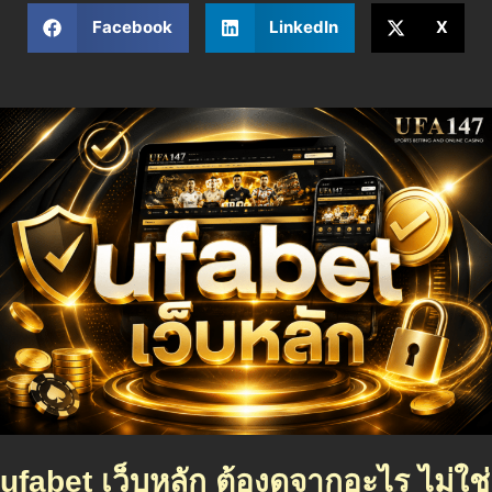
Facebook
LinkedIn
X
ufabet เว็บหลัก ต้องดูจากอะไร ไม่ใช่