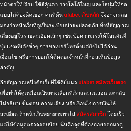
หน้าตาให้เรียบ ใช้สีคุ้นตา วางโลโก้ใหญ่ และใส่ปุ่มให้กด
แบบไม่ต้องคิดเยอะ คนที่ค้น
ufabet เว็บหลัก
จึงอาจเผลอ
มองว่าหน้าเว็บที่ดูเป็นระเบียบน่าจะปลอดภัย ทั้งที่สัญญาณ
เสี่ยงอยู่ในรายละเอียดเล็กๆ เช่น ข้อความเร่งให้โอนทันที
ปุ่มแชตที่เด้งซ้ำๆ การขอเบอร์โทรตั้งแต่ยังไม่ได้อ่าน
เงื่อนไข หรือการบอกให้ติดต่อเจ้าหน้าที่ก่อนเห็นข้อมูล
สำคัญ
อีกสัญญาณหนึ่งคือเว็บที่ใช้คีย์แนว
ufabet สมัครเว็บตรง
เพื่อทำให้ดูเหมือนเป็นทางเลือกที่เร็วและแน่นอน แต่กลับ
ไม่อธิบายขั้นตอน ความเสี่ยง หรือเงื่อนไขการเงินให้
ละเอียด ถ้าหน้าเว็บพยายามพาไป
สมัครสมาชิก
โดยเร็ว
แต่ให้ข้อมูลตรวจสอบน้อย นั่นคือจุดที่ต้องถอยออกมาดู