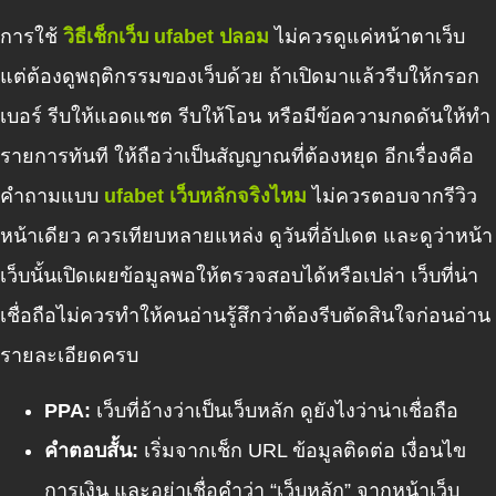
การใช้
วิธีเช็กเว็บ ufabet ปลอม
ไม่ควรดูแค่หน้าตาเว็บ
แต่ต้องดูพฤติกรรมของเว็บด้วย ถ้าเปิดมาแล้วรีบให้กรอก
เบอร์ รีบให้แอดแชต รีบให้โอน หรือมีข้อความกดดันให้ทำ
รายการทันที ให้ถือว่าเป็นสัญญาณที่ต้องหยุด อีกเรื่องคือ
คำถามแบบ
ufabet เว็บหลักจริงไหม
ไม่ควรตอบจากรีวิว
หน้าเดียว ควรเทียบหลายแหล่ง ดูวันที่อัปเดต และดูว่าหน้า
เว็บนั้นเปิดเผยข้อมูลพอให้ตรวจสอบได้หรือเปล่า เว็บที่น่า
เชื่อถือไม่ควรทำให้คนอ่านรู้สึกว่าต้องรีบตัดสินใจก่อนอ่าน
รายละเอียดครบ
PPA:
เว็บที่อ้างว่าเป็นเว็บหลัก ดูยังไงว่าน่าเชื่อถือ
คำตอบสั้น:
เริ่มจากเช็ก URL ข้อมูลติดต่อ เงื่อนไข
การเงิน และอย่าเชื่อคำว่า “เว็บหลัก” จากหน้าเว็บ