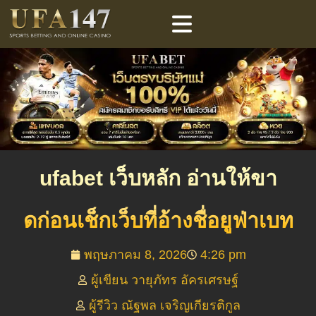
ufabet เว็บหลัก อ่านให้ขา
ดก่อนเช็กเว็บที่อ้างชื่อยูฟ่าเบท
พฤษภาคม 8, 2026
4:26 pm
ผู้เขียน วายุภัทร อัครเศรษฐ์
ผู้รีวิว ณัฐพล เจริญเกียรติกูล