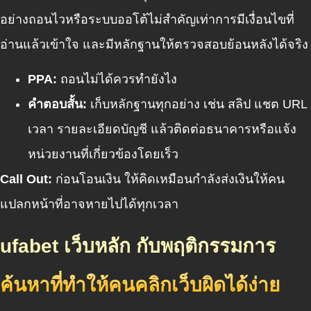
อย่างถอนไวหรือระบบออโต้ไม่สำคัญเท่าการมีเงื่อนไขที่
อ่านแล้วเข้าใจ และมีหลักฐานให้ตรวจสอบย้อนหลังได้จริง
PPA:
ถอนไม่ได้ควรทำยังไง
คำตอบสั้น:
เก็บหลักฐานทุกอย่าง เช่น สลิป แชต URL
เวลา รายละเอียดบัญชี แล้วติดต่อธนาคารหรือแจ้ง
หน่วยงานที่เกี่ยวข้องโดยเร็ว
Call Out:
ก่อนโอนเงิน ให้คิดเหมือนกำลังส่งเงินให้คน
แปลกหน้าที่อาจหายไปได้ทุกเวลา
ufabet เว็บหลัก กับพฤติกรรมการ
ค้นหาที่ทำให้คนคลิกเว็บผิดได้ง่าย