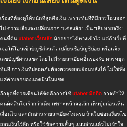
เงินยังไงก่อนเสี่ยงโดนดูดเงิน
เรื่องที่ต้องดูให้หนักที่สุดคือเงิน เพราะทันทีที่มีการโอนออก
ไป ความเสี่ยงจะเปลี่ยนจาก “แค่สงสัย” เป็น “เสียหายจริง”
คนที่ค้น
ufabet เว็บหลัก
มักอยากได้ทางเข้าไว แต่ถ้าเว็บที่
เจอให้โอนเข้าบัญชีส่วนตัว เปลี่ยนชื่อบัญชีบ่อย หรือแจ้ง
เลขบัญชีผ่านแชตโดยไม่มีรายละเอียดอื่นรองรับ ควรหยุด
ทันที การเงินที่ปลอดภัยต้องตรวจสอบย้อนหลังได้ ไม่ใช่พึ่ง
แค่คำบอกของแอดมินในแชต
อีกจุดที่ควรเขียนให้ชัดคือการใช้
ufabet มือถือ
อาจทำให้
คนตัดสินใจเร็วกว่าเดิม เพราะหน้าจอเล็ก เห็นปุ่มก่อนเห็น
เงื่อนไข และมักอ่านรายละเอียดไม่ครบ ถ้าเว็บซ่อนเงื่อนไข
ถอนเงินไว้ลึก หรือใช้ข้อความสั้นๆ แบบอ่านแล้วไม่เข้าใจ