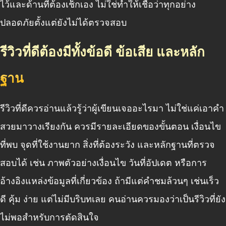
ไว้และด้านที่ต้องเช็กเอง ไม่ใช่ทำให้เชื่อว่าทุกอย่าง
ปลอดภัยตั้งแต่ยังไม่ได้ตรวจสอบ
รีวิวที่ดีต้องมีทั้งข้อดี ข้อเสีย และหลัก
ฐาน
รีวิวที่ดีควรอ่านแล้วรู้ว่าผู้เขียนเจออะไรมา ไม่ใช่แค่เอาคำ
สวยมาวางเรียงกัน ควรมีรายละเอียดของขั้นตอน เงื่อนไข
ที่พบ จุดที่ใช้งานยาก สิ่งที่ต้องระวัง และหลักฐานที่ตรวจ
สอบได้ เช่น ภาพตัวอย่างเงื่อนไข วันที่อัปเดต หรือการ
อ้างอิงแหล่งข้อมูลที่เกี่ยวข้อง ถ้ามีแต่คำชมล้วนๆ เช่นเร็ว
ดี คุ้ม ง่าย แต่ไม่มีบริบทเลย คนอ่านควรมองว่าเป็นรีวิวที่ยัง
ไม่พอสำหรับการตัดสินใจ