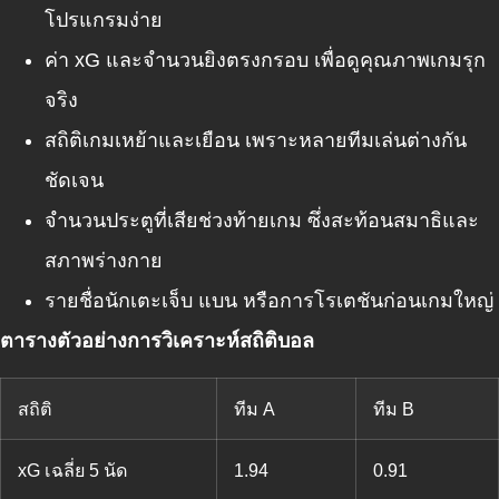
โปรแกรมง่าย
ค่า xG และจำนวนยิงตรงกรอบ เพื่อดูคุณภาพเกมรุก
จริง
สถิติเกมเหย้าและเยือน เพราะหลายทีมเล่นต่างกัน
ชัดเจน
จำนวนประตูที่เสียช่วงท้ายเกม ซึ่งสะท้อนสมาธิและ
สภาพร่างกาย
รายชื่อนักเตะเจ็บ แบน หรือการโรเตชันก่อนเกมใหญ่
ตารางตัวอย่างการวิเคราะห์สถิติบอล
สถิติ
ทีม A
ทีม B
xG เฉลี่ย 5 นัด
1.94
0.91