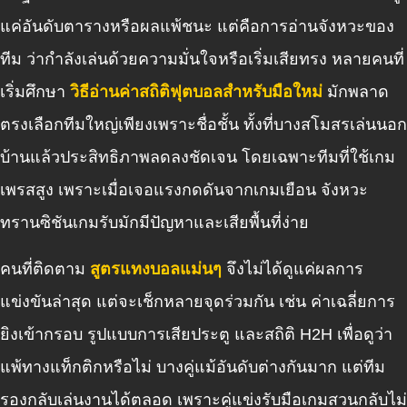
แค่อันดับตารางหรือผลแพ้ชนะ แต่คือการอ่านจังหวะของ
ทีม ว่ากำลังเล่นด้วยความมั่นใจหรือเริ่มเสียทรง หลายคนที่
เริ่มศึกษา
วิธีอ่านค่าสถิติฟุตบอลสำหรับมือใหม่
มักพลาด
ตรงเลือกทีมใหญ่เพียงเพราะชื่อชั้น ทั้งที่บางสโมสรเล่นนอก
บ้านแล้วประสิทธิภาพลดลงชัดเจน โดยเฉพาะทีมที่ใช้เกม
เพรสสูง เพราะเมื่อเจอแรงกดดันจากเกมเยือน จังหวะ
ทรานซิชันเกมรับมักมีปัญหาและเสียพื้นที่ง่าย
คนที่ติดตาม
สูตรแทงบอลแม่นๆ
จึงไม่ได้ดูแค่ผลการ
แข่งขันล่าสุด แต่จะเช็กหลายจุดร่วมกัน เช่น ค่าเฉลี่ยการ
ยิงเข้ากรอบ รูปแบบการเสียประตู และสถิติ H2H เพื่อดูว่า
แพ้ทางแท็กติกหรือไม่ บางคู่แม้อันดับต่างกันมาก แต่ทีม
รองกลับเล่นงานได้ตลอด เพราะคู่แข่งรับมือเกมสวนกลับไม่