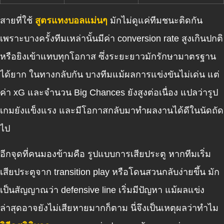
สายที่ใช้
สูตรแทงบอลแม่นๆ
มักไม่ดูแค่ทีมชนะติดกัน
เพราะบางครั้งทีมเหล่านั้นมีค่า conversion rate สูงเกินปกติ
หรือยิงเข้าแทบทุกโอกาส ซึ่งระยะยาวมักรักษามาตรฐาน
ได้ยาก ในทางกลับกัน บางทีมแม้ผลการแข่งขันไม่เด่น แต่
ค่า xG และจำนวน Big Chances ยังสูงต่อเนื่อง แปลว่ารูป
เกมยังแข็งแรง และมีโอกาสกลับมาทำผลงานได้ดีในนัดถัด
ไป
อีกจุดที่คนมองข้ามคือ รูปแบบการเสียประตู หากทีมเริ่ม
เสียประตูจาก transition play หรือโดนสวนกลับง่ายขึ้น มัก
เป็นสัญญาณว่า defensive line เริ่มมีปัญหา แม้ผลแข่ง
ล่าสุดอาจยังไม่เสียหายมากก็ตาม นี่จึงเป็นเหตุผลว่าทำไม