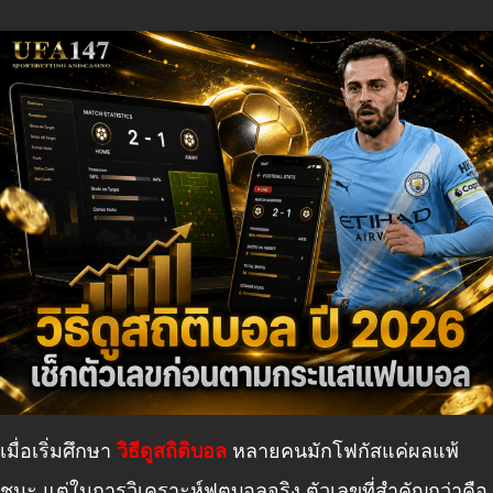
เมื่อเริ่มศึกษา
วิธีดูสถิติบอล
หลายคนมักโฟกัสแค่ผลแพ้
ชนะ แต่ในการวิเคราะห์ฟุตบอลจริง ตัวเลขที่สำคัญกว่าคือ