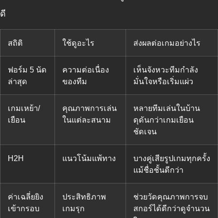
ดี
สถิติ
ใช้ดูอะไร
ส่งผลต่อเกมอย่างไร
ฟอร์ม 5 นัด
ความต่อเนื่อง
เห็นจังหวะทีมกำลัง
ล่าสุด
ของทีม
มั่นใจหรือเริ่มแผ่ว
เกมเหย้า/
คุณภาพการเล่น
หลายทีมเล่นในบ้าน
เยือน
ในแต่ละสนาม
ดุดันกว่าเกมเยือน
ชัดเจน
H2H
แนวโน้มแพ้ทาง
บางคู่เสียรูปเกมทุกครั้ง
แม้ชื่อชั้นดีกว่า
ค่าเฉลี่ยยิง
ประสิทธิภาพ
ช่วยวัดคุณภาพการจบ
เข้ากรอบ
เกมรุก
สกอร์ได้ดีกว่าดูจำนวน