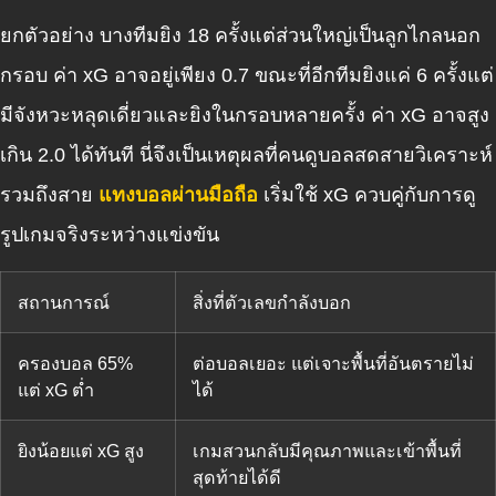
ยกตัวอย่าง บางทีมยิง 18 ครั้งแต่ส่วนใหญ่เป็นลูกไกลนอก
กรอบ ค่า xG อาจอยู่เพียง 0.7 ขณะที่อีกทีมยิงแค่ 6 ครั้งแต่
มีจังหวะหลุดเดี่ยวและยิงในกรอบหลายครั้ง ค่า xG อาจสูง
เกิน 2.0 ได้ทันที นี่จึงเป็นเหตุผลที่คนดูบอลสดสายวิเคราะห์
รวมถึงสาย
แทงบอลผ่านมือถือ
เริ่มใช้ xG ควบคู่กับการดู
รูปเกมจริงระหว่างแข่งขัน
สถานการณ์
สิ่งที่ตัวเลขกำลังบอก
ครองบอล 65%
ต่อบอลเยอะ แต่เจาะพื้นที่อันตรายไม่
แต่ xG ต่ำ
ได้
ยิงน้อยแต่ xG สูง
เกมสวนกลับมีคุณภาพและเข้าพื้นที่
สุดท้ายได้ดี