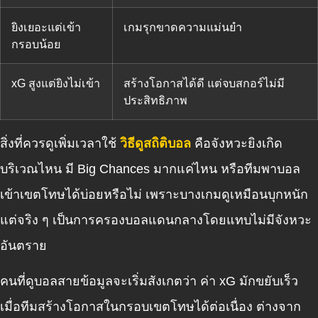
ยิงเยอะแต่เข้า
เกมรุกขาดความแม่นยำ
กรอบน้อย
xG สูงแต่ยิงไม่เข้า
สร้างโอกาสได้ดี แต่จบสกอร์ไม่มี
ประสิทธิภาพ
สิ่งที่ควรดูเพิ่มเวลาใช้
วิธีดูสถิติบอล
คือจังหวะยิงเกิด
บริเวณไหน มี Big Chances มากแค่ไหน หรือทีมพาบอล
เข้าเขตโทษได้บ่อยหรือไม่ เพราะบางเกมดูเหมือนบุกหนัก
แต่จริง ๆ เป็นการครองบอลแดนกลางโดยแทบไม่มีจังหวะ
อันตราย
คนที่ดูบอลสายข้อมูลจะเริ่มสังเกตว่า ค่า xG มักขยับเร็ว
เมื่อทีมสร้างโอกาสในกรอบเขตโทษได้ต่อเนื่อง ต่างจาก