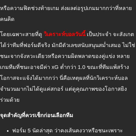
หรือความฟิตช่วงท้ายเกม ส่งผลต่อรูปเกมมากกว่าที่หลาย
คนคิด
โดยเฉพาะสายที่ดู
วิเคราะห์บอลวันนี้
เป็นประจำ จะสังเกต
ได้ว่าทีมที่ฟอร์มดีจริง มักมีตัวเลขสนับสนุนสม่ำเสมอ ไม่ใช่
ชนะจากจังหวะเดียวหรือความผิดพลาดของคู่แข่ง หลาย
เกมทีมที่ชนะอาจมีค่า xG ต่ำกว่า 1.0 ขณะที่ทีมแพ้สร้าง
โอกาสจะแจ้งได้มากกว่า นี่คือเหตุผลที่นักวิเคราะห์บอล
จำนวนมากไม่ได้ดูแค่สกอร์ แต่ดูคุณภาพของโอกาสยิง
ร่วมด้วย
จุดสำคัญที่ควรเช็กก่อนเลือกทีม
ฟอร์ม 5 นัดล่าสุด ว่าคงเส้นคงวาหรือชนะเพราะ