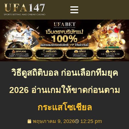
วิธีดูสถิติบอล ก่อนเลือกทีมยุค
2026 อ่านเกมให้ขาดก่อนตาม
กระแสโซเชียล
พฤษภาคม 9, 2026
12:25 pm