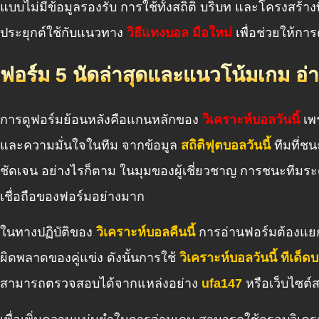
แบบไม่มีข้อมูลรองรับ การใช้ทั้งสถิติ บริบท และโครงสร้าง
ประยุกต์ใช้กับแนวทาง
วิธีแทงบอล มือใหม่
เพื่อช่วยให้กา
ฟอร์ม 5 นัดล่าสุดและแนวโน้มเกม อ่
การดูฟอร์มย้อนหลังคือแกนหลักของ
วิเคราะห์บอลวันนี้
เพร
และความมั่นใจในทีม จากข้อมูล
สถิติฟุตบอลวันนี้
ทีมที่ชน
ชัดเจน อย่างไรก็ตาม ในมุมของผู้เชี่ยวชาญ การชนะทีมระ
เชื่อถือของฟอร์มอย่างมาก
ในทางปฏิบัติของ
วิเคราะห์บอลคืนนี้
การอ่านฟอร์มต้องแยก
ผิดพลาดของคู่แข่ง ดังนั้นการใช้
วิเคราะห์บอลวันนี้ ทีเด็ด
สามารถตรวจสอบได้จากแหล่งอย่าง
ufa147
หรือเว็บไซต์