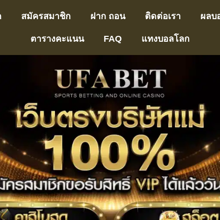
ก
สมัครสมาชิก
ฝาก ถอน
ติดต่อเรา
ผลบ
ตารางคะแนน
FAQ
แทงบอลโลก