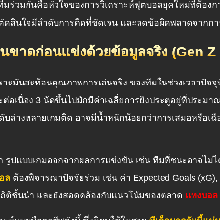
ทีมร่วมกันคือหัวใจของการวิเคราะห์ฟุตบอลยุคใหม่ที่ต้องกา
รตัดสินใจมีลำดับการคิดที่ชัดเจน และลดข้อผิดพลาดจากก
านขาดก่อนแข่งด้วยข้อมูลจริง (Gen Z
าะมันสะท้อนคุณภาพการเล่นจริง ของทีมในช่วงเวลาปัจจุบั
ะต่อเนื่อง 3 นัดขึ้นไปมักมีค่าเฉลี่ยการยิงประตูอยู่ที่ประมา
ดับล่างหลายเกมติด อาจมีน้ำหนักน้อยกว่าการเสมอหรือเฉื
 รูปแบบเกมออกจากผลการแข่งขัน เช่น ทีมที่ชนะอาจไม่ได้
บอล
ต้องพิจารณาปัจจัยร่วม เช่น ค่า Expected Goals (xG)
สถิติชั้นนำ และยังสอดคล้องกับแนวโน้มของตลาด
แทงบอล