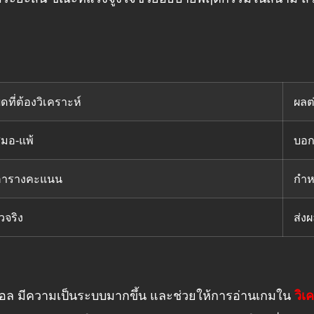
ดที่ต้องวิเคราะห์
ผลต
มอ-แพ้
บอก
นตารางคะแนน
กำห
ัวจริง
ส่ง
ห์บอล มีความเป็นระบบมากขึ้น และช่วยให้การอ่านเกมใน
วิเ