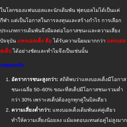
ในโลกของแฟนบอลและนักเดิมพัน ฟุตบอลไม่ได้เป็นแค่
กีฬา แต่เป็นโอกาสในการลงทุนและสร้างกำไร การเลือก
ประเภทการเดิมพันจึงมีผลต่อโอกาสชนะและความเสี่ยง
ปัจจุบัน
แทงบอลเต็ง คือ
ได้รับความนิยมมากกว่า
แทงบอล
สเต็ป
ได้อย่างชัดและทำไมจึงเป็นเช่นนั้น
เหตุผลหลัก
อัตราการชนะสูงกว่า:
สถิติพบว่าแทงบอลเต็งมีโอกาส
ชนะเฉลี่ย 50–60% ขณะที่สเต็ปมีโอกาสชนะรวมต่ำ
กว่า 30% เพราะสเต็ปต้องถูกทุกคู่ในบิลเดียว
ความเสี่ยงต่ำกว่า:
แทงบอลเต็งเดิมพันแค่คู่เดียว
ทำให้ความเสี่ยงน้อยลง แม้ผลตอบแทนต่อคู่ไม่สูงมาก