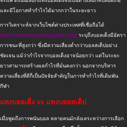
จะแพ้
ดังนั้นเลือกแทงบอลเต็งจึงเป็นทางเลือกที่ปลอดภัย
และมีโอกาสทำกำไรได้มากกว่าในระยะยาว
การวิเคราะห์จากเว็บไซต์ต่างประเทศที่เชื่อถือได้
https://www.sportingpedia.com/
ระบุถึงบอลเต็งมีอัตรา
การชนะที่สูงกว่า ซึ่งมีความเสี่ยงต่ำกว่าบอลสเต็ปอย่าง
ชัดเจน
แม้ว่ากำไรจากบอลเต็งอาจน้อยกว่า แต่ในระยะ
ยาวสามารถสร้างผลกำไรที่มั่นคงกว่า
นอกจากบริหาร
ความเสี่ยงที่ดีก็เป็นปัจจัยสำคัญในการทำกำไรที่เดิมพัน
กีฬา
แทงบอลเต็ง vs แทงบอลสเต็ป
เมื่อพูดถึงการพนันบอล หลายคนมักลังเลระหว่างการเลือก