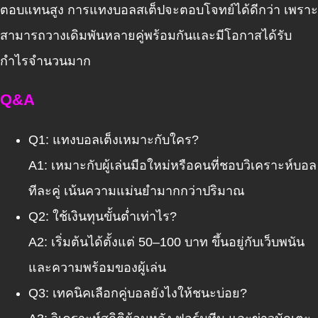
ตอบแทนสูง การแทงบอลสเต็ปจะตอบโจทย์ได้ดีกว่า เพราะ
สามารถวางเดิมพันหลายคู่พร้อมกันและมีโอกาสได้รับ
กำไรจำนวนมาก
Q&A
Q1: แทงบอลเต็งเหมาะกับใคร?
A1: เหมาะกับผู้เล่นมือใหม่หรือคนที่ชอบวิเคราะห์บอล
ทีละคู่ เน้นความแม่นยำมากกว่าปริมาณ
Q2: ใช้เงินทุนขั้นต่ำเท่าไร?
A2: เริ่มต้นได้ตั้งแต่ 50–100 บาท ขึ้นอยู่กับเว็บพนัน
และความพร้อมของผู้เล่น
Q3: เทคนิคเลือกคู่บอลยังไงให้ชนะบ่อย?