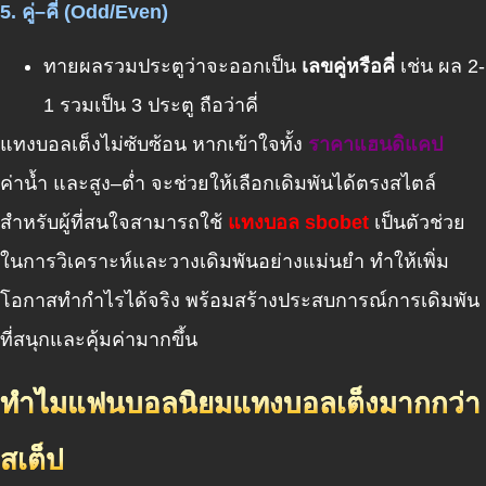
5. คู่–คี่ (Odd/Even)
ทายผลรวมประตูว่าจะออกเป็น
เลขคู่หรือคี่
เช่น ผล 2-
1 รวมเป็น 3 ประตู ถือว่าคี่
แทงบอลเต็งไม่ซับซ้อน หากเข้าใจทั้ง
ราคาแฮนดิแคป
ค่าน้ำ และสูง–ต่ำ จะช่วยให้เลือกเดิมพันได้ตรงสไตล์
สำหรับผู้ที่สนใจสามารถใช้
แทงบอล sbobet
เป็นตัวช่วย
ในการวิเคราะห์และวางเดิมพันอย่างแม่นยำ ทำให้เพิ่ม
โอกาสทำกำไรได้จริง พร้อมสร้างประสบการณ์การเดิมพัน
ที่สนุกและคุ้มค่ามากขึ้น
ทำไมแฟนบอลนิยมแทงบอลเต็งมากกว่า
สเต็ป