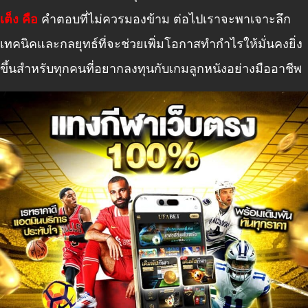
เต็ง คือ
คำตอบที่ไม่ควรมองข้าม ต่อไปเราจะพาเจาะลึก
เทคนิคและกลยุทธ์ที่จะช่วยเพิ่มโอกาสทำกำไรให้มั่นคงยิ่ง
ขึ้นสำหรับทุกคนที่อยากลงทุนกับเกมลูกหนังอย่างมืออาชีพ