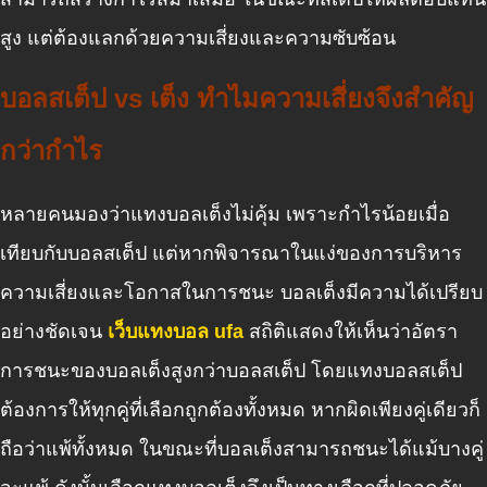
สูง แต่ต้องแลกด้วยความเสี่ยงและความซับซ้อน
บอลสเต็ป vs เต็ง ทำไมความเสี่ยงจึงสำคัญ
กว่ากำไร
หลายคนมองว่าแทงบอลเต็งไม่คุ้ม เพราะกำไรน้อยเมื่อ
เทียบกับบอลสเต็ป แต่หากพิจารณาในแง่ของการบริหาร
ความเสี่ยงและโอกาสในการชนะ บอลเต็งมีความได้เปรียบ
อย่างชัดเจน
เว็บแทงบอล ufa
สถิติแสดงให้เห็นว่าอัตรา
การชนะของบอลเต็งสูงกว่าบอลสเต็ป
โดย
แทงบอลสเต็ป
ต้องการให้ทุกคู่ที่เลือกถูกต้องทั้งหมด หากผิดเพียงคู่เดียวก็
ถือว่าแพ้ทั้งหมด
ในขณะที่บอลเต็งสามารถชนะได้แม้บางคู่