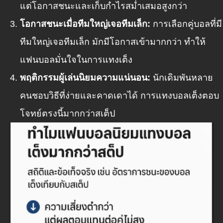
แต่โอกาสชนะและเก็บกำไรสม่ำเสมอสูงกว่า
โอกาสชนะเมื่อทีมใหญ่เจอทีมเล็ก:
การเลือกคู่บอลที่มี
ทีมใหญ่เจอทีมเล็ก มักมีโอกาสเข้ามากกว่า ทำให้
แฟนบอลมั่นใจในการแทงเต็ง
พฤติกรรมผู้เล่นนิยมความแน่นอน:
นักเดิมพันหลาย
คนชอบวิธีที่ง่ายและคาดเดาได้ การแทงบอลเต็งตอบ
โจทย์ตรงนี้มากกว่าสเต็ป