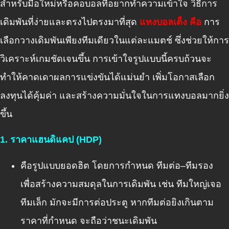
สำหรับมือใหม่หรือคอบอลที่อยากทำความเข้าใจ วิธีการ
เดิมพันที่ง่ายและตรงไปตรงมาที่สุด
แทงบอลเต็ง คือ
การ
เลือกวางเดิมพันเพียงทีมเดียวในแต่ละแมตช์ ซึ่งช่วยให้การ
วิเคราะห์เกมชัดเจนขึ้น การเข้าใจรูปแบบนี้ครบถ้วนจะ
ทำให้คาดเดาผลการแข่งขันได้แม่นยำ เพิ่มโอกาสเลือก
ลงทุนได้คุ้มค่า และสร้างความมั่นใจในการแทงบอลมากยิ่ง
ขึ้น
1. ราคาแฮนดิแคป (HDP)
คือรูปแบบยอดฮิต โดยการกำหนด ทีมต่อ–ทีมรอง
เพื่อสร้างความสมดุลในการเดิมพัน เช่น ทีมใหญ่เจอ
ทีมเล็ก มักจะมีการต่อประตู หากทีมต่อยิงเกินตาม
ราคาที่กำหนด จะถือว่าชนะเดิมพัน