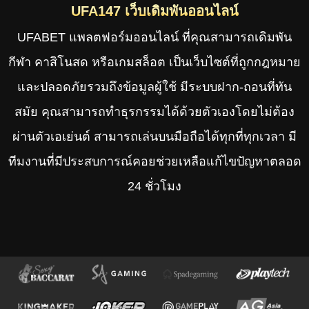
UFA147 เว็บเดิมพันออนไลน์
UFABET แพลตฟอร์มออนไลน์ ที่คุณสามารถเดิมพัน
กีฬา คาสิโนสด หรือเกมสล็อต เป็นเว็บไซต์ที่ถูกกฎหมาย
และปลอดภัยรวมถึงข้อมูลผู้ใช้ มีระบบฝาก-ถอนที่ทัน
สมัย คุณสามารถทำธุรกรรมได้ด้วยตัวเองโดยไม่ต้อง
ผ่านตัวเอเย่นต์ สามารถเล่นบนมือถือได้ทุกที่ทุกเวลา มี
ทีมงานที่มีประสบการณ์คอยช่วยเหลือแก้ไขปัญหาตลอด
24 ชั่วโมง