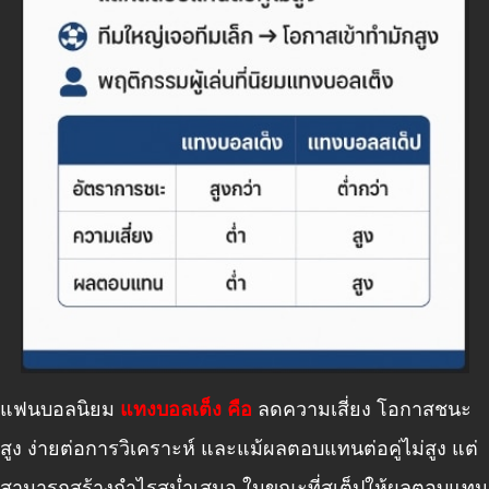
แฟนบอลนิยม
แทงบอลเต็ง คือ
ลดความเสี่ยง โอกาสชนะ
สูง ง่ายต่อการวิเคราะห์ และแม้ผลตอบแทนต่อคู่ไม่สูง แต่
สามารถสร้างกำไรสม่ำเสมอ ในขณะที่สเต็ปให้ผลตอบแทน