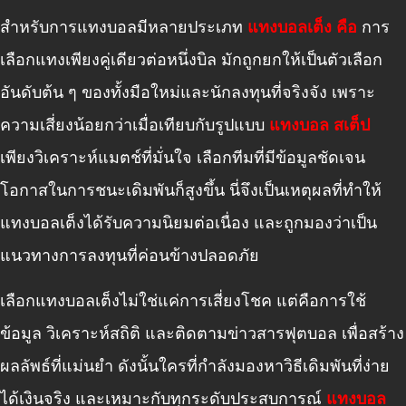
สำหรับการแทงบอลมีหลายประเภท
แทงบอลเต็ง คือ
การ
เลือกแทงเพียงคู่เดียวต่อหนึ่งบิล มักถูกยกให้เป็นตัวเลือก
อันดับต้น ๆ ของทั้งมือใหม่และนักลงทุนที่จริงจัง เพราะ
ความเสี่ยงน้อยกว่าเมื่อเทียบกับรูปแบบ
แทงบอล สเต็ป
เพียงวิเคราะห์แมตช์ที่มั่นใจ เลือกทีมที่มีข้อมูลชัดเจน
โอกาสในการชนะเดิมพันก็สูงขึ้น นี่จึงเป็นเหตุผลที่ทำให้
แทงบอลเต็งได้รับความนิยมต่อเนื่อง และถูกมองว่าเป็น
แนวทางการลงทุนที่ค่อนข้างปลอดภัย
เลือกแทงบอลเต็งไม่ใช่แค่การเสี่ยงโชค แต่คือการใช้
ข้อมูล วิเคราะห์สถิติ และติดตามข่าวสารฟุตบอล เพื่อสร้าง
ผลลัพธ์ที่แม่นยำ ดังนั้นใครที่กำลังมองหาวิธีเดิมพันที่ง่าย
ได้เงินจริง และเหมาะกับทุกระดับประสบการณ์
แทงบอล