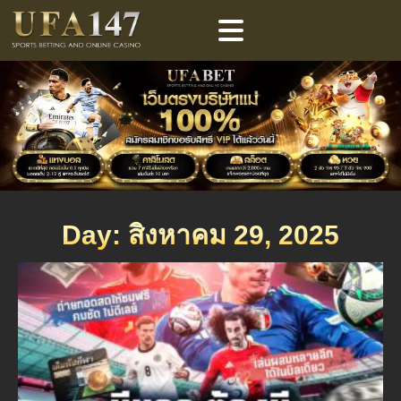
Day: สิงหาคม 29, 2025