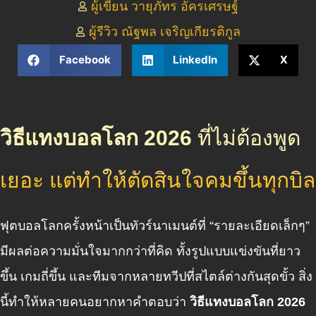
ผู้เขียน วายุภัทร อัครเศรษฐ์
ผู้รีวิว ณัฐพล เจริญเกียรติกูล
Facebook
LinkedIn
X
วิธี
แทงบอลโลก
2026
ที่ไม่ต้องพูด
เยอะ แต่ทำให้ตัดสินใจคมขึ้นทุกบิล
ฟุตบอลโลกครั้งหน้าเป็นทัวร์นาเมนต์ที่ “รายละเอียดเล็กๆ”
มีผลต่อความมั่นใจมากกว่าที่คิด ทั้งรูปแบบแข่งขันที่ยาว
ขึ้น เกมถี่ขึ้น และทีมจากหลายทวีปที่สไตล์ต่างกันสุดขั้ว สิ่ง
นี้ทำให้หลายคนอยากหาคำตอบว่า
วิธี
แทงบอลโลก
2026