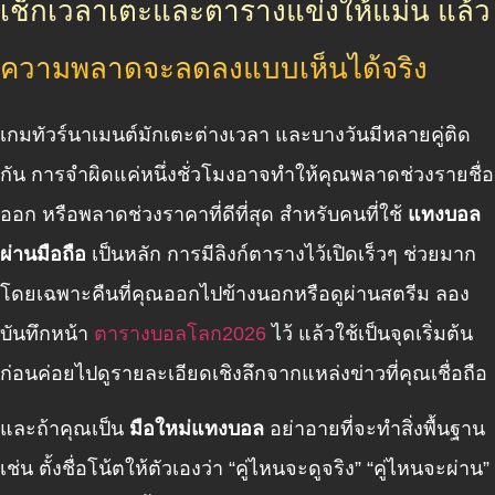
เช็กเวลาเตะและตารางแข่งให้แม่น แล้ว
ความพลาดจะลดลงแบบเห็นได้จริง
เกมทัวร์นาเมนต์มักเตะต่างเวลา และบางวันมีหลายคู่ติด
กัน การจำผิดแค่หนึ่งชั่วโมงอาจทำให้คุณพลาดช่วงรายชื่อ
ออก หรือพลาดช่วงราคาที่ดีที่สุด สำหรับคนที่ใช้
แทงบอล
ผ่านมือถือ
เป็นหลัก การมีลิงก์ตารางไว้เปิดเร็วๆ ช่วยมาก
โดยเฉพาะคืนที่คุณออกไปข้างนอกหรือดูผ่านสตรีม ลอง
บันทึกหน้า
ตารางบอลโลก2026
ไว้ แล้วใช้เป็นจุดเริ่มต้น
ก่อนค่อยไปดูรายละเอียดเชิงลึกจากแหล่งข่าวที่คุณเชื่อถือ
และถ้าคุณเป็น
มือใหม่แทงบอล
อย่าอายที่จะทำสิ่งพื้นฐาน
เช่น ตั้งชื่อโน้ตให้ตัวเองว่า “คู่ไหนจะดูจริง” “คู่ไหนจะผ่าน”