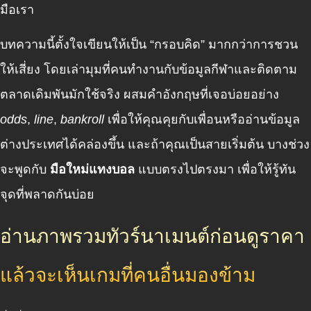
มือเรา
บทความนี้ตั้งใจเขียนให้เป็น “กรอบคิด” มากกว่าการชวน
ให้เสี่ยง โดยเล่ามุมที่คนทำงานกับข้อมูลกีฬาและติดตาม
ตลาดเดิมพันมักใช้จริง ผสมคำอังกฤษที่เจอบ่อยอย่าง
odds
,
line
,
bankroll
เพื่อให้คุณคุยกับเพื่อนหรืออ่านข้อมูล
ต่างประเทศได้คล่องขึ้น และถ้าคุณเป็นสายเริ่มต้น บางช่วง
จะพูดกับ
มือใหม่แทงบอล
แบบตรงไปตรงมา เพื่อให้รู้ทัน
จุดที่พลาดกันบ่อย
อ่านภาพรวมทัวร์นาเมนต์ก่อนดูราคา
แล้วจะเห็นเกมที่คนอื่นมองข้าม