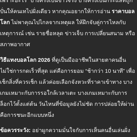
เพราะอะไร” บางครั้งเป็นข่าวจริง บางครั้งเป็นกระแสที่ถูก
ปั่นให้คนเทไปฝั่งเดียว หากคุณอยากให้การอ่าน
ราคาบอล
โลก
ไม่พาคุณไปไกลจากเหตุผล ให้ฝึกจับคู่การไหลกับ
เหตุการณ์ เช่น รายชื่อหลุด ข่าวเจ็บ การเปลี่ยนสนาม หรือ
สภาพอากาศ
วิธี
แทงบอลโลก
2026
ที่ดูเป็นมืออาชีพในสายตาคนอื่น
ไม่ใช่การกดเร็วที่สุด แต่คือการยอม “ช้ากว่า 10 นาที” เพื่อ
เช็กสิ่งที่ควรเช็ก แล้วค่อยเลือกจังหวะที่ราคาเข้าทาง บาง
เกมเหมาะกับการรอใกล้เวลาเตะ บางเกมเหมาะกับการ
ล็อกไว้ตั้งแต่ต้น วันไหนที่ข้อมูลยังไม่ชัด การปล่อยให้ผ่าน
คือการชนะอีกแบบหนึ่ง
ข้อควรระวัง:
อย่าผูกความมั่นใจกับการเห็นคนอื่นเล่นฝั่ง