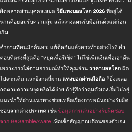
แค่ไหน ก็ยังมีลูกเปลี่ยนเกมอย่างใบแดง จุดโทษ หรือความ
ผิดพลาดส่วนบุคคลเสมอ
วิธี
แทงบอลโลก
2026
ที่อยู่ได้
นานคือยอมรับความสุ่ม แล้ววางแผนรับมือมันตั้งแต่ก่อน
เริ่ม
คำถามที่คนมักค้นหา: แพ้ติดกันแล้วควรทำอย่างไร? คำ
ตอบที่ตรงที่สุดคือ “หยุดเพื่อรีเซ็ต” ไม่ใช่เพิ่มเงินเพื่อเอาคืน
เพราะการไล่ตามอารมณ์ทำให้คุณอ่าน
ราคาบอลโลก
ผิด
ไปจากเดิม และยิ่งกดถี่ผ่าน
แทงบอลผ่านมือถือ
ก็ยิ่งเผลอ
กดตามความหงุดหงิดได้ง่าย ถ้ารู้สึกว่าคุมตัวเองเริ่มไม่อยู่
แนะนำให้อ่านแนวทางช่วยเหลือเรื่องการพนันอย่างรับผิด
ชอบจากต่างประเทศ เช่น
ข้อมูลการเล่นอย่างรับผิดชอบ
จาก BeGambleAware
เพื่อเช็กสัญญาณเตือนของตัวเอง