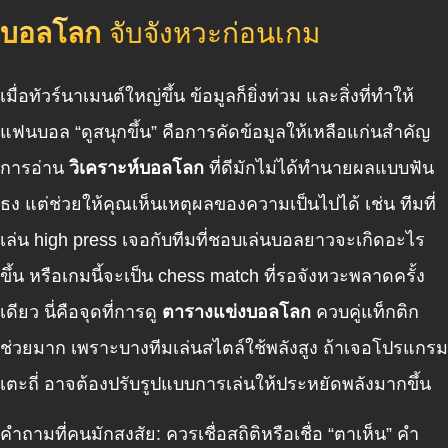
บอลโลก
จับจังหวะก่อนเกม
เมื่อทัวร์นาเมนต์ใหญ่ขึ้น ข้อมูลก็ยิ่งท่วม และสิ่งที่ทำให้
แฟนบอล “ดูสนุกขึ้น” คือการคัดข้อมูลให้เหลือแก่นสำคัญ
การอ่าน
วิเคราะห์บอลโลก
ที่ดีมักไม่ได้ทำนายผลแบบฟัน
ธง แต่ช่วยให้คุณเห็นเหตุผลของความเป็นไปได้ เช่น ทีมที่
เล่น high press เจอกับทีมที่ชอบเล่นบอลยาวจะเกิดอะไร
ขึ้น หรือเกมนี้จะเป็น chess match ที่รอจังหวะพลาดครั้ง
เดียว นี่คือจุดที่การดู
ตารางแข่งบอลโลก
ควบคู่แท็กติก
ช่วยมาก เพราะบางทีมเล่นสไตล์ใช้พลังสูง ถ้าเจอโปรแกรม
เตะถี่ อาจต้องปรับรูปแบบการเล่นให้ประหยัดพลังมากขึ้น
คำถามที่คนมักสงสัย: ควรเชื่อสถิติหรือเชื่อ “ตาเห็น” คำ