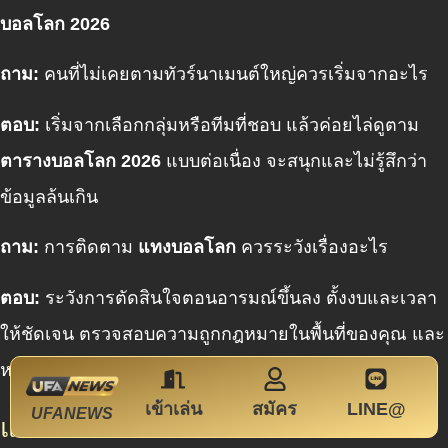
บอลโลก
2026
ถาม:
คนที่ไม่เคยตามทัวร์นาเมนต์ใหญ่ควรเริ่มจากอะไร
ตอบ:
เริ่มจากเลือกกลุ่มหรือทีมที่ชอบ แล้วค่อยไล่ดูตาม
ตารางบอลโลก 2026
แบบต่อเนื่อง จะสนุกและไม่รู้สึกว่า
ข้อมูลล้นเกิน
ถาม:
การติดตาม
แทงบอลโลก
ควรระวังเรื่องอะไร
ตอบ:
ระวังการตัดสินใจตอนอารมณ์ขึ้นลง ตั้งงบและเวลา
ให้ชัดเจน ตรวจสอบความถูกกฎหมายในพื้นที่ของคุณ และ
หยุดทันทีเมื่อเริ่มกระทบชีวิตประจำวัน
เข้าเล่น
สมัคร
LINE@
UFANEWS
แหล่งอ้างอิงและแหล่งช่วยเหลือเรื่อง