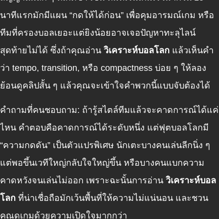
นาทีแรกมักมีแผน “กดให้ได้ก่อน” เพื่อคุมอารมณ์เกม หรือ
ทีมที่ครองบอลเยอะแต่ยิงน้อยอาจเจอปัญหาทะลุไลน์
สุดท้ายไม่ได้ ซึ่งถ้าคุณอ่าน
วิเคราะห์บอลโลก
แล้วเห็นคำ
ว่า tempo, transition, หรือ compactness บ่อย ๆ ให้ลอง
ย้อนดูคลิปสั้น ๆ แล้วคุณจะเข้าใจคำพวกนี้แบบจับต้องได้
คำถามที่คนชอบถาม: ถ้ารู้สไตล์ทีมแล้วจะคาดการณ์ได้แค่
ไหน คำตอบคือคาดการณ์ได้ระดับหนึ่ง แต่ฟุตบอลโลกมี
“ความกดดัน” เป็นตัวแปรพิเศษ นักเตะบางคนเล่นลีกนิ่ง ๆ
แต่พอขึ้นเวทีใหญ่กลับใจใหญ่ขึ้น หรือบางคนแบกความ
คาดหวังจนเล่นไม่ออก เพราะฉะนั้นการอ่าน
วิเคราะห์บอล
โลก
ที่น่าเชื่อถือมักเว้นพื้นที่ให้ความไม่แน่นอน และชวน
คุณดูเกมด้วยความเปิดใจมากกว่า