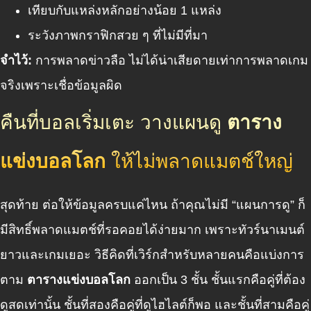
เทียบกับแหล่งหลักอย่างน้อย 1 แหล่ง
ระวังภาพกราฟิกสวย ๆ ที่ไม่มีที่มา
จำไว้:
การพลาดข่าวลือ ไม่ได้น่าเสียดายเท่าการพลาดเกม
จริงเพราะเชื่อข้อมูลผิด
คืนที่บอลเริ่มเตะ วางแผนดู
ตาราง
แข่งบอลโลก
ให้ไม่พลาดแมตช์ใหญ่
สุดท้าย ต่อให้ข้อมูลครบแค่ไหน ถ้าคุณไม่มี “แผนการดู” ก็
มีสิทธิ์พลาดแมตช์ที่รอคอยได้ง่ายมาก เพราะทัวร์นาเมนต์
ยาวและเกมเยอะ วิธีคิดที่เวิร์กสำหรับหลายคนคือแบ่งการ
ตาม
ตารางแข่งบอลโลก
ออกเป็น 3 ชั้น ชั้นแรกคือคู่ที่ต้อง
ดูสดเท่านั้น ชั้นที่สองคือคู่ที่ดูไฮไลต์ก็พอ และชั้นที่สามคือคู่