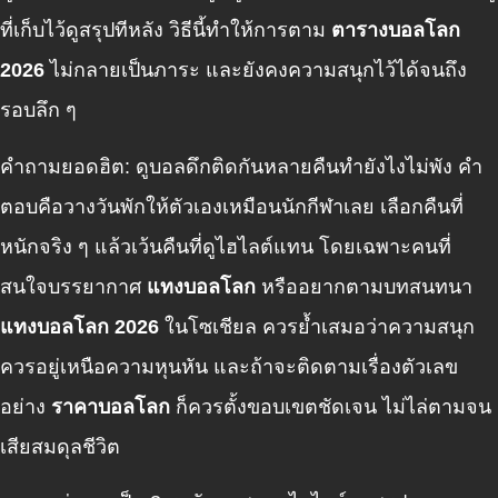
ที่เก็บไว้ดูสรุปทีหลัง วิธีนี้ทำให้การตาม
ตารางบอลโลก
2026
ไม่กลายเป็นภาระ และยังคงความสนุกไว้ได้จนถึง
รอบลึก ๆ
คำถามยอดฮิต: ดูบอลดึกติดกันหลายคืนทำยังไงไม่พัง คำ
ตอบคือวางวันพักให้ตัวเองเหมือนนักกีฬาเลย เลือกคืนที่
หนักจริง ๆ แล้วเว้นคืนที่ดูไฮไลต์แทน โดยเฉพาะคนที่
สนใจบรรยากาศ
แทงบอลโลก
หรืออยากตามบทสนทนา
แทงบอลโลก
2026
ในโซเชียล ควรย้ำเสมอว่าความสนุก
ควรอยู่เหนือความหุนหัน และถ้าจะติดตามเรื่องตัวเลข
อย่าง
ราคาบอลโลก
ก็ควรตั้งขอบเขตชัดเจน ไม่ไล่ตามจน
เสียสมดุลชีวิต