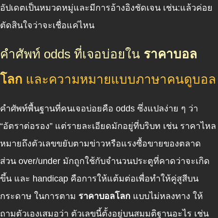
อัปเดตเป็นหมวดหมู่และมีการอ้างอิงชัดเจน เช่น:แล้วค่อย
ตัดสินใจว่าจะเชื่อแค่ไหน
คำศัพท์ odds ที่เจอบ่อยใน
ราคาบอล
โลก
และความหมายแบบภาษาคนดูบอล
คำศัพท์พื้นฐานที่คนเจอบ่อยคือ odds ซึ่งแปลง่าย ๆ ว่า
“อัตราต่อรอง” แต่รายละเอียดมักอยู่ที่บริบท เช่น ราคาไหล
หมายถึงตัวเลขขยับตามข่าวหรือแรงซื้อขายของตลาด
ส่วน over/under มักถูกใช้กับจำนวนประตูที่คาดว่าจะเกิด
ขึ้น และ handicap คือการให้แต้มต่อเพื่อทำให้คู่สูสีบน
กระดาษ ในการตาม
ราคาบอลโลก
แบบไม่หลงทาง ให้
ถามตัวเองเสมอว่า ตัวเลขนี้ตั้งอยู่บนสมมติฐานอะไร เช่น