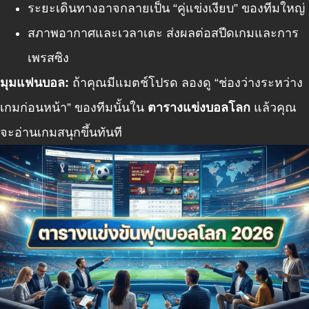
ระยะเดินทางอาจกลายเป็น “คู่แข่งเงียบ” ของทีมใหญ่
สภาพอากาศและเวลาเตะ ส่งผลต่อสปีดเกมและการ
เพรสซิง
มุมแฟนบอล:
ถ้าคุณมีแมตช์โปรด ลองดู “ช่องว่างระหว่าง
เกมก่อนหน้า” ของทีมนั้นใน
ตารางแข่งบอลโลก
แล้วคุณ
จะอ่านเกมสนุกขึ้นทันที