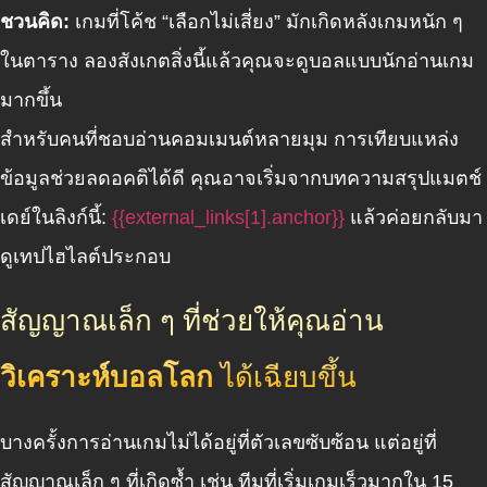
ชวนคิด:
เกมที่โค้ช “เลือกไม่เสี่ยง” มักเกิดหลังเกมหนัก ๆ
ในตาราง ลองสังเกตสิ่งนี้แล้วคุณจะดูบอลแบบนักอ่านเกม
มากขึ้น
สำหรับคนที่ชอบอ่านคอมเมนต์หลายมุม การเทียบแหล่ง
ข้อมูลช่วยลดอคติได้ดี คุณอาจเริ่มจากบทความสรุปแมตช์
เดย์ในลิงก์นี้:
{{external_links[1].anchor}}
แล้วค่อยกลับมา
ดูเทปไฮไลต์ประกอบ
สัญญาณเล็ก ๆ ที่ช่วยให้คุณอ่าน
วิเคราะห์บอลโลก
ได้เฉียบขึ้น
บางครั้งการอ่านเกมไม่ได้อยู่ที่ตัวเลขซับซ้อน แต่อยู่ที่
สัญญาณเล็ก ๆ ที่เกิดซ้ำ เช่น ทีมที่เริ่มเกมเร็วมากใน 15