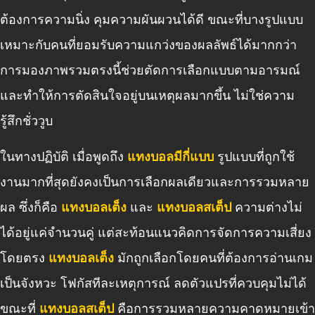
ต้องการความนิ่ง คุมความผันผวนได้ดี ขณะที่บางรูปแบบ
เหมาะกับคนที่ยอมรับความแกว่งของผลลัพธ์ได้มากกว่า
การมองภาพรวมตรงนี้ช่วยตัดการเลือกแบบตามอารมณ์
และทำให้การตัดสินใจอยู่บนเหตุผลมากขึ้น ไม่ใช่ความ
รู้สึกชั่ววูบ
ในทางปฏิบัติ เมื่อพูดถึง
แทงบอลมีกี่แบบ
รูปแบบที่ถูกใช้
งานมากที่สุดยังคงเป็นการเลือกผลเดียวและการรวมหลาย
ผล ซึ่งก็คือ
แทงบอลเต็ง
และ
แทงบอลสเต็ป
ความต่างไม่
ได้อยู่แค่จำนวนคู่ แต่สะท้อนแนวคิดการจัดการความเสี่ยง
โดยตรง
แทงบอลเต็ง
มักถูกเลือกโดยคนที่ต้องการอ่านเกม
เป็นจังหวะ โฟกัสทีละเหตุการณ์ ลดตัวแปรที่ควบคุมไม่ได้
ขณะที่
แทงบอลสเต็ป
คือการรวมหลายความคาดหมายเข้า