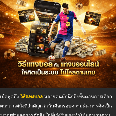
เมื่อพูดถึง
วิธีแทงบอล
หลายคนมักนึกถึงขั้นตอนการเลือก
ตลาด แต่สิ่งที่สำคัญกว่านั้นคือกรอบความคิด การคิดเป็น
ระบบช่วยลดการตัดสินใจที่เร่งรีบและทำให้มองเกมตาม