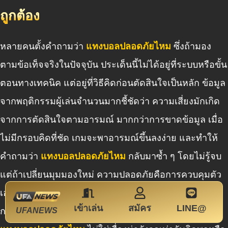
ถูกต้อง
หลายคนตั้งคำถามว่า
แทงบอลปลอดภัยไหม
ซึ่งถ้ามอง
ตามข้อเท็จจริงในปัจจุบัน ประเด็นนี้ไม่ได้อยู่ที่ระบบหรือขั้น
ตอนทางเทคนิค แต่อยู่ที่วิธีคิดก่อนตัดสินใจเป็นหลัก ข้อมูล
จากพฤติกรรมผู้เล่นจำนวนมากชี้ชัดว่า ความเสี่ยงมักเกิด
จากการตัดสินใจตามอารมณ์ มากกว่าการขาดข้อมูล เมื่อ
ไม่มีกรอบคิดที่ชัด เกมจะพาอารมณ์ขึ้นลงง่าย และทำให้
คำถามว่า
แทงบอลปลอดภัยไหม
กลับมาซ้ำ ๆ โดยไม่รู้จบ
แต่ถ้าเปลี่ยนมุมมองใหม่ ความปลอดภัยคือการควบคุมตัว
เองได้ ไม่หลุดจากแผน และไม่เร่งตัดสินใจเพราะแรง
เข้าเล่น
สมัคร
LINE@
กดดันระหว่างเกม นี่คือเหตุผลที่คนซึ่งคิดเป็นระบบมองว่า
UFANEWS