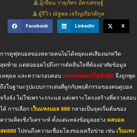
ผู้เขียน วายุภัทร อัครเศรษฐ์
ผู้รีวิว ณัฐพล เจริญเกียรติกูล
Facebook
LinkedIn
X
การดูฟุตบอลของหลายคนไม่ได้หยุดแค่เสียงนกหวีด
สุดท้าย แต่ต่อยอดไปถึงการตัดสินใจที่ต้องอาศัยข้อมูล
เหตุผล และความรอบคอบ
แทงบอลออนไลน์ 888
จึงถูกพูด
ถึงในฐานะรูปแบบการเล่นที่ผูกกับพฤติกรรมของคนดูบอล
จริงจัง ไม่ใช่เพราะกระแส แต่เพราะโครงสร้างที่ตรวจสอบ
ได้ การเลือก
เว็บแทงบอล 888
กลายเป็นจุดเริ่มต้นของ
ความคิดเชิงวิเคราะห์ ตั้งแต่แหล่งข้อมูลอย่าง
ผลบอล
สด888
ไปจนถึงความเชื่อมโยงของเครือข่าย เช่น
เว็บแทง