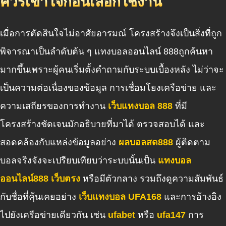
ควรเข้าใจก่อนเลือกใช้งาน
เมื่อการตัดสินใจไม่อาศัยอารมณ์ โครงสร้างจึงเป็นสิ่งที่ถูก
พิจารณาเป็นลำดับต้น ๆ แทงบอลออนไลน์ 888ถูกค้นหา
มากขึ้นเพราะผู้คนเริ่มตั้งคำถามกับระบบเบื้องหลัง ไม่ว่าจะ
เป็นความต่อเนื่องของข้อมูล การเชื่อมโยงเครือข่าย และ
ความเสถียรของการทำงาน
เว็บแทงบอล 888
ที่มี
โครงสร้างชัดเจนมักอธิบายที่มาได้ ตรวจสอบได้ และ
สอดคล้องกับแหล่งข้อมูลอย่าง
ผลบอลสด888
ผู้ติดตาม
บอลจริงจังจะเปรียบเทียบว่าระบบนั้นเป็น
แทงบอล
ออนไลน์888 เว็บตรง
หรือมีตัวกลาง รวมถึงดูความสัมพันธ์
กับชื่อที่คุ้นเคยอย่าง
เว็บแทงบอล UFA168
และการอ้างอิง
ไปยังเครือข่ายเดียวกัน เช่น
ufabet
หรือ
ufa147
การ