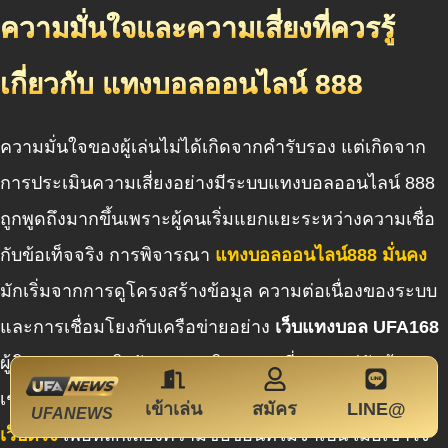
ความมั่นใจและความเสี่ยงที่ควรรู้
เกี่ยวกับ แทงบอลออนไลน์ 888
ความมั่นใจของผู้เล่นไม่ได้เกิดจากคำรับรอง แต่เกิดจาก
การประเมินความเสี่ยงอย่างมีระบบแทงบอลออนไลน์ 888
ถูกพูดถึงมากขึ้นเพราะผู้คนเริ่มแยกแยะระหว่างความเชื่อ
กับข้อเท็จจริง การพิจารณา
แทงบอลออนไลน์888 มั่นคง
มักเริ่มจากการดูโครงสร้างข้อมูล ความต่อเนื่องของระบบ
และการเชื่อมโยงกับเครือข่ายอย่าง
เว็บแทงบอล UFA168
ผู้ติดตามบอลจริงจังจะประเมินความเสี่ยงควบคู่กับข้อมูล
เช่น
ผลบอลสด888
และความเป็น
แทงบอลออนไลน์888
เข้าเล่น
สมัคร
LINE@
UFANEWS
เว็บตรง
เพื่อหลีกเลี่ยงความซับซ้อนที่ไม่จำเป็น เมื่อเข้าใจ