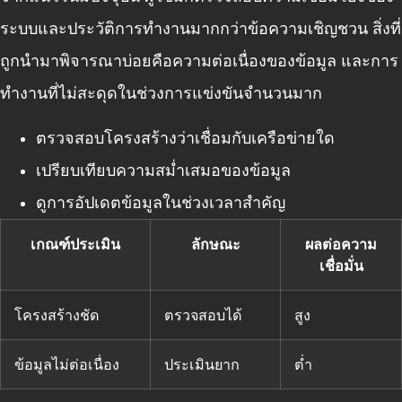
ระบบและประวัติการทำงานมากกว่าข้อความเชิญชวน สิ่งที่
ถูกนำมาพิจารณาบ่อยคือความต่อเนื่องของข้อมูล และการ
ทำงานที่ไม่สะดุดในช่วงการแข่งขันจำนวนมาก
ตรวจสอบโครงสร้างว่าเชื่อมกับเครือข่ายใด
เปรียบเทียบความสม่ำเสมอของข้อมูล
ดูการอัปเดตข้อมูลในช่วงเวลาสำคัญ
เกณฑ์ประเมิน
ลักษณะ
ผลต่อความ
เชื่อมั่น
โครงสร้างชัด
ตรวจสอบได้
สูง
ข้อมูลไม่ต่อเนื่อง
ประเมินยาก
ต่ำ