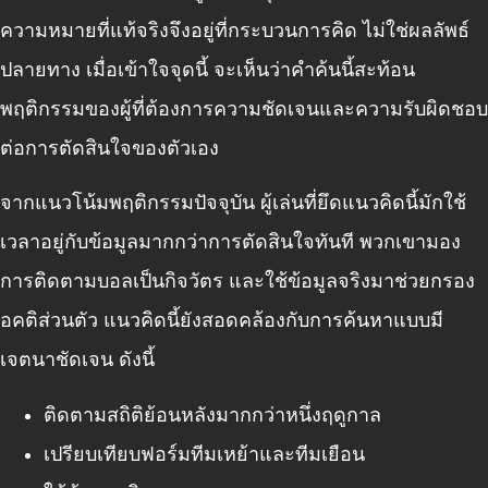
ความหมายที่แท้จริงจึงอยู่ที่กระบวนการคิด ไม่ใช่ผลลัพธ์
ปลายทาง เมื่อเข้าใจจุดนี้ จะเห็นว่าคำค้นนี้สะท้อน
พฤติกรรมของผู้ที่ต้องการความชัดเจนและความรับผิดชอบ
ต่อการตัดสินใจของตัวเอง
จากแนวโน้มพฤติกรรมปัจจุบัน ผู้เล่นที่ยึดแนวคิดนี้มักใช้
เวลาอยู่กับข้อมูลมากกว่าการตัดสินใจทันที พวกเขามอง
การติดตามบอลเป็นกิจวัตร และใช้ข้อมูลจริงมาช่วยกรอง
อคติส่วนตัว แนวคิดนี้ยังสอดคล้องกับการค้นหาแบบมี
เจตนาชัดเจน ดังนี้
ติดตามสถิติย้อนหลังมากกว่าหนึ่งฤดูกาล
เปรียบเทียบฟอร์มทีมเหย้าและทีมเยือน