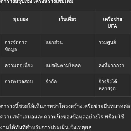
ตารางสรุปเชิงโครงสร้างเพิ่มเติม
มุมมอง
เว็บเดี่ยว
เครือข่าย
UFA
การจัดการ
แยกส่วน
รวมศูนย์
ข้อมูล
ความต่อเนื่อง
แปรผันตามโหลด
คงที่มากกว่า
การตรวจสอบ
จำกัด
อ้างอิงได้
หลายจุด
ตารางนี้ช่วยให้เห็นภาพว่าโครงสร้างเครือข่ายมีบทบาทต่อ
ความสม่ำเสมอและความนิ่งของข้อมูลอย่างไร พร้อมใช้
งานได้ทันทีสำหรับการประเมินเชิงเหตุผล