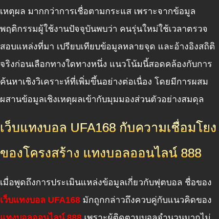
เหตุผล มากกว่าการเชื่อตามกระแส เพราะจากข้อมูล
พฤติกรรมผู้ใช้งานปัจจุบันพบว่า คนรุ่นใหม่ใช้เวลาตรวจ
สอบแหล่งที่มา เปรียบเทียบข้อมูลหลายจุด และอ้างอิงสถิติ
จริงก่อนเลือกทางใดทางหนึ่ง แนวโน้มนี้สอดคล้องกับการ
ค้นหาเชิงวิเคราะห์ที่เพิ่มขึ้นอย่างต่อเนื่อง โดยมีการผสม
ผสานข้อมูลเชิงเหตุผลเข้ากับมุมมองส่วนตัวอย่างสมดุล
เว็บแทงบอล UFA168 กับความเชื่อมโยง
ของโครงสร้าง แทงบอลออนไลน์ 888
เมื่อพูดถึงการประเมินแหล่งข้อมูลเกี่ยวกับฟุตบอล ชื่อของ
เว็บแทงบอล UFA168
มักถูกกล่าวถึงควบคู่กับแนวคิดของ
แทงบอลออนไลน์ 888
เพราะผู้ติดตามบอลจำนวนมากไม่