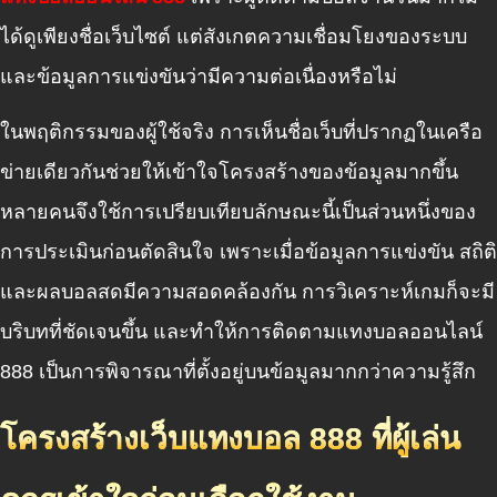
ได้ดูเพียงชื่อเว็บไซต์ แต่สังเกตความเชื่อมโยงของระบบ
และข้อมูลการแข่งขันว่ามีความต่อเนื่องหรือไม่
ในพฤติกรรมของผู้ใช้จริง การเห็นชื่อเว็บที่ปรากฏในเครือ
ข่ายเดียวกันช่วยให้เข้าใจโครงสร้างของข้อมูลมากขึ้น
หลายคนจึงใช้การเปรียบเทียบลักษณะนี้เป็นส่วนหนึ่งของ
การประเมินก่อนตัดสินใจ เพราะเมื่อข้อมูลการแข่งขัน สถิติ
และผลบอลสดมีความสอดคล้องกัน การวิเคราะห์เกมก็จะมี
บริบทที่ชัดเจนขึ้น และทำให้การติดตามแทงบอลออนไลน์
888 เป็นการพิจารณาที่ตั้งอยู่บนข้อมูลมากกว่าความรู้สึก
โครงสร้างเว็บแทงบอล 888 ที่ผู้เล่น