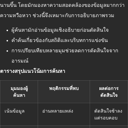
นานขึ้น โดยมักมองหาความสอดคล้องของข้อมูลมากกว่า
ความหวือหวา ช่วงนี้จึงเหมาะกับการอธิบายภาพรวม
ผู้ค้นหามักอ่านข้อมูลเชิงอธิบายก่อนตัดสินใจ
คำค้นเกี่ยวข้องกับสถิติและบริบทการแข่งขัน
การเปรียบเทียบหลายมุมช่วยลดการตัดสินใจจาก
อารมณ์
ตารางสรุปแนวโน้มการค้นหา
มุมมองผู้
พฤติกรรมที่พบ
ผลต่อการ
ค้นหา
ตัดสินใจ
เน้นข้อมูล
อ่านหลายแหล่ง
ตัดสินใจช้าลง
แต่รอบคอบ