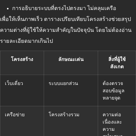
การอธิบายระบบที่ตรงไปตรงมา ไม่คลุมเครือ
เพื่อให้เห็นภาพเร็ว ตารางเปรียบเทียบโครงสร้างช่วยสรุป
ความต่างที่ผู้ใช้ให้ความสำคัญในปัจจุบัน โดยไม่ต้องอ่าน
รายละเอียดมากเกินไป
โครงสร้าง
ลักษณะเด่น
สิ่งที่ผู้ใช้
สังเกต
เว็บเดี่ยว
ระบบแยกส่วน
ต้องตรวจ
สอบข้อมูล
หลายจุด
เครือข่าย
โครงสร้างรวม
ความต่อ
เนื่องและ
ความ