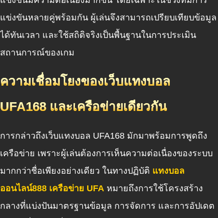
แข่งขันมีความต่อเนื่องมากขึ้น โดยเฉพาะในช่วงที่มีการ
แข่งขันหลายคู่พร้อมกัน ผู้เล่นจึงสามารถเปรียบเทียบข้อมูล
ได้ทันเวลา และใช้สถิติจริงเป็นพื้นฐานในการประเมิน
สถานการณ์ของเกม
ความเชื่อมโยงของเว็บแทงบอล
UFA168 และเครือข่ายเดียวกัน
การกล่าวถึงเว็บแทงบอล UFA168 มักมาพร้อมการพูดถึง
เครือข่าย เพราะผู้เล่นต้องการเห็นความต่อเนื่องของระบบ
มากกว่าชื่อเพียงอย่างเดียว ในทางปฏิบัติ
แทงบอล
ออนไลน์888 เครือข่าย UFA
หมายถึงการใช้โครงสร้าง
กลางที่แบ่งปันมาตรฐานข้อมูล การจัดการ และการอัปเดต