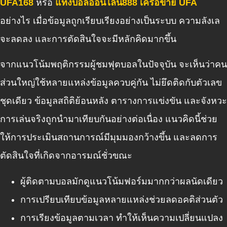
UFA168
หรือ
แทงบอลออนไลน์888 เครือข่าย UFA
อย่างไร เมื่อข้อมูลถูกเรียบเรียงอย่างเป็นระบบ ความลังเล
จะลดลง และการตัดสินใจจะมีหลักคิดมากขึ้น
จากแนวโน้มพฤติกรรมผู้ชมฟุตบอลในปัจจุบัน จะเห็นว่าคน
ส่วนใหญ่ใช้หลายแหล่งข้อมูลควบคู่กัน ไม่ยึดติดกับตัวเลข
ชุดเดียว ข้อมูลสถิติย้อนหลัง ตารางการแข่งขัน และจังหวะ
การเล่นจริงถูกนำมาเทียบกันอย่างต่อเนื่อง แนวคิดนี้ช่วย
ให้การประเมินสถานการณ์มีมุมมองกว้างขึ้น และลดการ
ตัดสินใจที่เกิดจากอารมณ์ชั่วขณะ
ผู้ติดตามบอลมักดูแนวโน้มฟอร์มมากกว่าผลนัดเดียว
การเปรียบเทียบข้อมูลหลายแหล่งช่วยลดอคติส่วนตัว
การเรียงข้อมูลตามเวลา ทำให้เห็นความเปลี่ยนแปลง