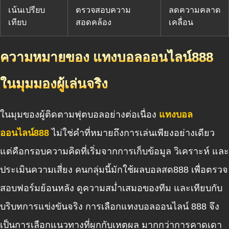
เน้นเปรียบ
ตรวจสอบความ
ลดความคลาด
เทียบ
สอดคล้อง
เคลื่อน
ความหมายของ แทงบอลออนไลน์888
ในมุมมองผู้เล่นจริง
ในมุมของผู้ติดตามฟุตบอลอย่างต่อเนื่อง
แทงบอล
ออนไลน์888
ไม่ใช่คำที่หมายถึงการเล่นเพียงอย่างเดียว
แต่คือกรอบความคิดที่เริ่มจากการเก็บข้อมูล วิเคราะห์ และ
ประเมินความเสี่ยง คนกลุ่มนี้มักใช้ผลบอลสด888 เพื่อตรวจ
สอบฟอร์มย้อนหลัง ดูความสม่ำเสมอของทีม และเทียบกับ
บริบทการแข่งขันจริง การเลือกแทงบอลออนไลน์ 888 จึง
เป็นการเลือกแนวทางที่ผูกกับเหตุผล มากกว่าการคาดเดา