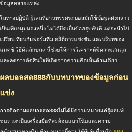
ข้อมูลหลายแหล่ง
ในทางปฏิบัติ ผู้เล่นที่อ่านทรรศนะบอลมักใช้ข้อมูลดังกล่าว
เป็นเพียงมุมมองหนึ่ง ไม่ได้ยึดเป็นข้อสรุปทันที แต่จะนำไป
เปรียบเทียบกับฟอร์มทีม สถิติการแข่งขัน และบริบทของ
แมตช์ วิธีคิดลักษณะนี้ช่วยให้การวิเคราะห์มีความสมดุล
และลดการตัดสินใจที่เกิดจากความคิดเห็นด้านเดียว
ผลบอลสด888กับบทบาทของข้อมูลก่อน
แข่ง
การติดตามผลบอลสด888ไม่ได้มีความหมายแค่รู้ผลแพ้
ชนะ แต่เป็นเครื่องมือที่สะท้อนแนวโน้มและความ
สม่ำเสมอของทีม ข้อมูลเหล่านี้ช่วยให้ผู้เล่นที่สนใจ
แทง