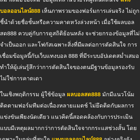
บอลออนไลน์888
เห็นภาพรวมของฟอร์มการเล่นจริง ไม่ถูก
ชี้นำด้วยชื่อชั้นหรือความคาดหวังล่วงหน้า เมื่อใช้ผลบอล
สด888 ควบคู่กับการดูสถิติย้อนหลัง จะช่วยกรองข้อมูลที่ไม่
จำเป็นออก และโฟกัสเฉพาะสิ่งที่มีผลต่อการตัดสินใจ การ
เชื่อมข้อมูลนี้กับเว็บแทงบอล 888 ที่มีระบบอัปเดตสม่ำเสมอ
ทำให้ผู้เล่นรู้สึกว่าการตัดสินใจของตนมีฐานข้อมูลรองรับ
ไม่ใช่การคาดเดา
ในเชิงพฤติกรรม ผู้ใช้ข้อมูล
ผลบอลสด888
มักมีแนวโน้ม
ติดตามฟอร์มทีมต่อเนื่องหลายแมตช์ ไม่ยึดติดกับผลการ
แข่งขันเพียงนัดเดียว แนวคิดนี้สอดคล้องกับการประเมิน
แบบมีเหตุผลมากกว่าการตัดสินใจจากกระแสช่วงสั้น โดย
เฉพาะในกลุ่มที่สนใจ
แทงบอลออนไลน์888
อย่างจริงจัง