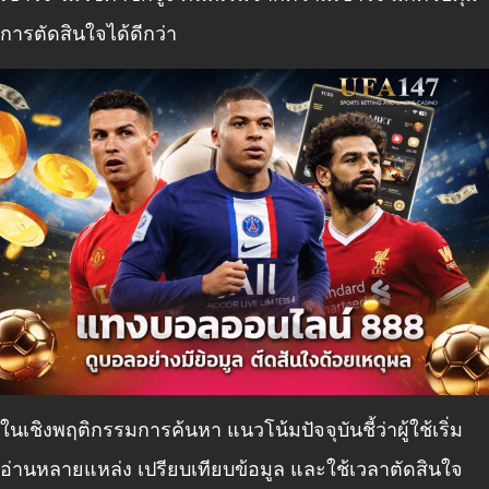
การตัดสินใจได้ดีกว่า
ในเชิงพฤติกรรมการค้นหา แนวโน้มปัจจุบันชี้ว่าผู้ใช้เริ่ม
อ่านหลายแหล่ง เปรียบเทียบข้อมูล และใช้เวลาตัดสินใจ