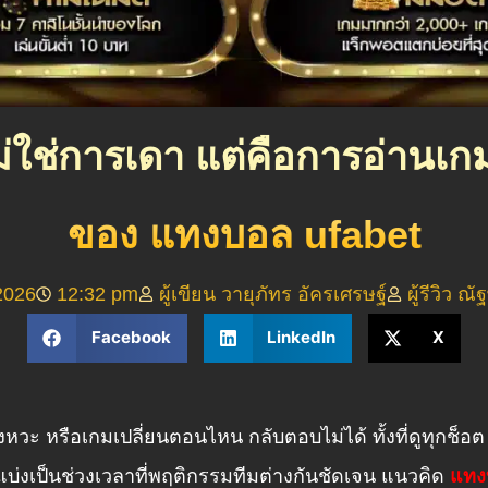
ม่ใช่การเดา แต่คือการอ่านเก
ของ แทงบอล ufabet
 2026
12:32 pm
ผู้เขียน วายุภัทร อัครเศรษฐ์
ผู้รีวิว ณ
Facebook
LinkedIn
X
ะ หรือเกมเปลี่ยนตอนไหน กลับตอบไม่ได้ ทั้งที่ดูทุกช็อต 
ถูกแบ่งเป็นช่วงเวลาที่พฤติกรรมทีมต่างกันชัดเจน แนวคิด
แทงบ