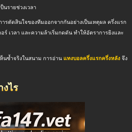
เป็นรายช่วงเวลา
ตัดสินใจของทีมออกจากกันอย่างเป็นเหตุผล ครึ่งแรก
ี่สกอร์ เวลา และความล้าเริ่มกดดัน ทำให้อัตราการยิงและ
่เห็นซ้ำจริงในสนาม การอ่าน
แทงบอลครึ่งแรกครึ่งหลัง
จึง
่างไร