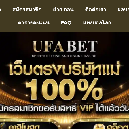
ก
สมัครสมาชิก
ฝาก ถอน
ติดต่อเรา
ผลบ
ตารางคะแนน
FAQ
แทงบอลโลก