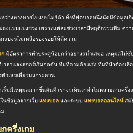
างทางหายไปแบบไม่รู้ตัว ทั้งที่ฟุตบอลหนึ่งนัดมีข้อมูลเ
มองแบบแบ่งช่วง เพราะแต่ละช่วงเวลามีพฤติกรรมทีม ความเส
ถูกกลบจนไม่เหลือร่องรอยให้ตีความ
รก
มีอัตราการทำประตูน้อยกว่าอย่างสม่ำเสมอ เหตุผลไม่ซั
ี่เวลาและสกอร์เริ่มกดดัน ทีมที่ตามต้องเร่ง ทีมที่นำต้องเ
ียงตัวเลขเดียวบนกระดาน
เริ่มมีเหตุผลมากขึ้นทันที เราจะเห็นว่าทำไมหลายเกมครึ่งแร
ำในข้อมูลจากเว็บ
แทงบอล
และระบบ
แทงบอลออนไลน์
สมั
าม
กครึ่งเกม