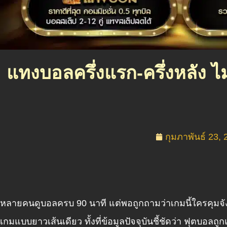
แทงบอลครึ่งแรก-ครึ่งหลัง ไ
กุมภาพันธ์ 23,
หลายคนดูบอลครบ 90 นาที แต่พอถูกถามว่าเกมนี้ใครคุมจังหว
เกมแบบยาวเส้นเดียว ทั้งที่ข้อมูลปัจจุบันชี้ชัดว่า ฟุตบอล