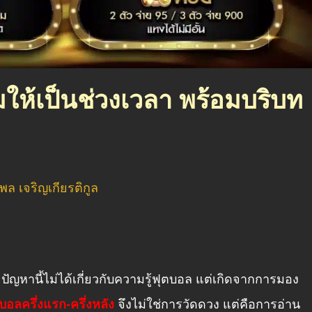
มให้เป็นช่วงเวลา พร้อมบริบท
ัฐพล เจริญเกียรติกูล
ปัญหานี้ไม่ได้เกี่ยวกับความรู้ฟุตบอล แต่เกิดจากการมอง
อลครึ่งแรก-ครึ่งหลัง
จึงไม่ใช่การวัดดวง แต่คือการอ่าน