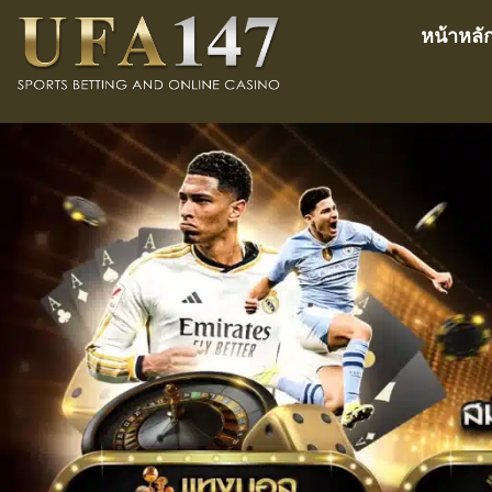
หน้าหลั