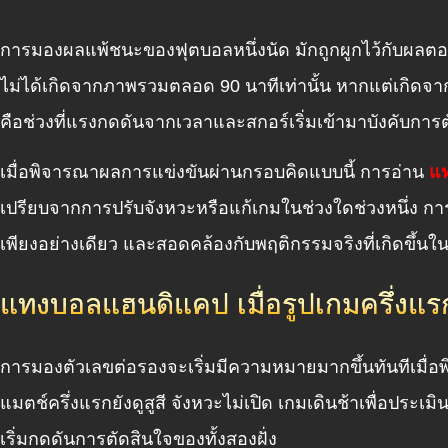
การมองผลแพ้ชนะของฟุตบอลหนึ่งนัด มักถูกผูกไว้กับผลตอนจ
ไม่ได้เกิดจากภาพรวมตลอด 90 นาทีเท่านั้น หากแต่เกิดจ
คือช่วงที่แรงกดดันจากเวลาและสกอร์เริ่มเข้ามาบังคับการ
เมื่อพิจารณาผลการแข่งขันผ่านกรอบคิดแบบนี้ การอ่าน
แ
เปรียบจากการปรับจังหวะหรือแก้เกมในช่วงใดช่วงหนึ่ง การ
เพียงอย่างเดียว และสอดคล้องกับพฤติกรรมจริงที่เกิดขึ้น
แทงบอลแฮนดิแคป เมื่อรูปเกมครึ่งแรกก
การมองตัวเลขต่อรองจะเริ่มมีความหมายมากขึ้นทันทีเมื่
แมตช์ครึ่งแรกยังดูสูสี จังหวะไม่เปิด เกมเดินช้าเพื่อประเม
เริ่มกดดันการตัดสินใจของทั้งสองฝั่ง