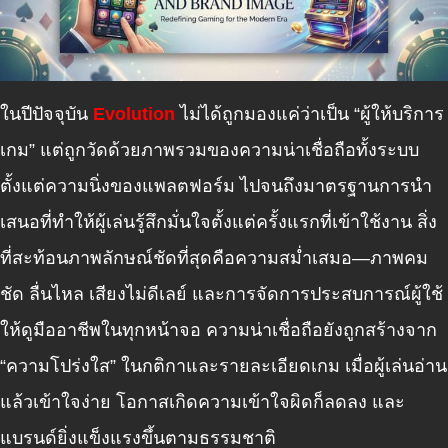
ในปีปัจจุบัน
Evolution
ไม่ได้ถูกมองแค่ว่าเป็น “ผู้ให้บริการ
เกม” แต่ถูกวัดด้วยภาพรวมของความน่าเชื่อถือทั้งระบบ
ตั้งแต่ความนิ่งของแพลตฟอร์ม ไปจนถึงมาตรฐานการนำ
เสนอที่ทำให้ผู้เล่นรู้สึกมั่นใจตั้งแต่ครั้งแรกที่เข้าใช้งาน สิ่ง
ที่สะท้อนภาพลักษณ์ชัดที่สุดคือความสม่ำเสมอ—ภาพคม
ชัด ลื่นไหล เสียงไม่ดีเลย์ และการจัดการประสบการณ์ผู้ใช้
ให้ดูมืออาชีพในทุกหน้าจอ ความน่าเชื่อถือยังถูกสร้างจาก
“ความโปร่งใส” ในกติกาและรายละเอียดเกม เมื่อผู้เล่นอ่าน
แล้วเข้าใจง่าย โอกาสเกิดความเข้าใจผิดก็ลดลง และ
แบรนด์ยิ่งแข็งแรงขึ้นตามธรรมชาติ