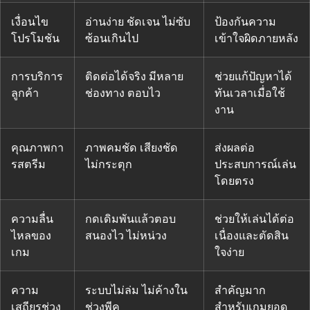
เงื่อนไข
อ่านง่าย ชัดเจน ไม่ซับ
ป้องกันความ
โปรโมชัน
ซ้อนเกินไป
เข้าใจผิดภายหลัง
การบริการ
ติดต่อได้จริง มีหลาย
ช่วยแก้ปัญหาได้
ลูกค้า
ช่องทาง ตอบไว
ทันเวลาเมื่อใช้
งาน
คุณภาพกา
ภาพคมชัด เสียงชัด
ส่งผลต่อ
รสตรีม
ไม่กระตุก
ประสบการณ์เล่น
โดยตรง
ความลื่น
กดเดิมพันแล้วตอบ
ช่วยให้เล่นได้ต่อ
ไหลของ
สนองไว ไม่หน่วง
เนื่องและตัดสิน
เกม
ใจง่าย
ความ
ระบบไม่ล่ม ไม่ค้างใน
สำคัญมาก
เสถียรช่วง
ช่วงพีค
สำหรับเกมยอด