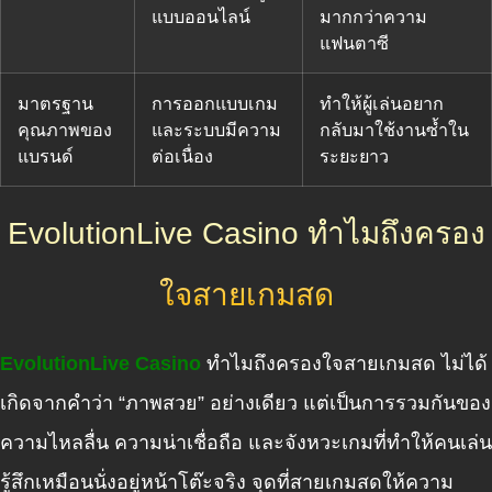
แบบออนไลน์
มากกว่าความ
แฟนตาซี
มาตรฐาน
การออกแบบเกม
ทำให้ผู้เล่นอยาก
คุณภาพของ
และระบบมีความ
กลับมาใช้งานซ้ำใน
แบรนด์
ต่อเนื่อง
ระยะยาว
EvolutionLive Casino ทำไมถึงครอง
ใจสายเกมสด
EvolutionLive Casino
ทำไมถึงครองใจสายเกมสด ไม่ได้
เกิดจากคำว่า “ภาพสวย” อย่างเดียว แต่เป็นการรวมกันของ
ความไหลลื่น ความน่าเชื่อถือ และจังหวะเกมที่ทำให้คนเล่น
รู้สึกเหมือนนั่งอยู่หน้าโต๊ะจริง จุดที่สายเกมสดให้ความ