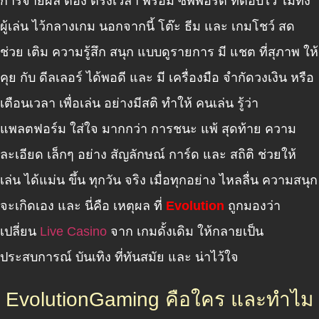
การจ่ายผล ต้อง ตรงเวลา พร้อม ซัพพอร์ต ที่ตอบไว ไม่ทิ้ง
ผู้เล่น ไว้กลางเกม นอกจากนี้ โต๊ะ ธีม และ เกมโชว์ สด
ช่วย เติม ความรู้สึก สนุก แบบดูรายการ มี แชต ที่สุภาพ ให้
คุย กับ ดีลเลอร์ ได้พอดี และ มี เครื่องมือ จำกัดวงเงิน หรือ
เตือนเวลา เพื่อเล่น อย่างมีสติ ทำให้ คนเล่น รู้ว่า
แพลตฟอร์ม ใส่ใจ มากกว่า การชนะ แพ้ สุดท้าย ความ
ละเอียด เล็กๆ อย่าง สัญลักษณ์ การ์ด และ สถิติ ช่วยให้
เล่น ได้แม่น ขึ้น ทุกวัน จริง เมื่อทุกอย่าง ไหลลื่น ความสนุก
จะเกิดเอง และ นี่คือ เหตุผล ที่
Evolution
ถูกมองว่า
เปลี่ยน
Live Casino
จาก เกมดั้งเดิม ให้กลายเป็น
ประสบการณ์ บันเทิง ที่ทันสมัย และ น่าไว้ใจ
EvolutionGaming คือใคร และทำไม