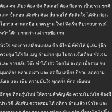
ต้อง คม เสียง ต้อง ชัด ดีลเลอร์ ต้อง สื่อสาร เป็นธรรมชาติ
และ ขั้นตอน เดิมพัน ต้อง สั้น พอให้ ตัดสินใจ ได้ทัน ก่อน
โอกาส จะหลุดมือ มาตรฐาน ใหม่ จึงเริ่ม ที่ประสบการณ์
หน้าโต๊ะ มากกว่า แค่ รายชื่อ เกม
หัวใจ ของการเปลี่ยนแปลง คือ ดีไซน์ ที่ทำให้ ผู้เล่น รู้สึก
ควบคุม ได้จริง เมนู อ่านง่าย ปุ่ม ไม่รก แจ้งเตือน ชัดเจน
และ การสลับ โต๊ะ ทำได้ เร็ว โดยไม่ สะดุด เมื่อรวม กับ
มุมกล้อง หลายองศา และ สตรีม เสถียร ก็ช่วย ลดความ
ลังเล และ เพิ่ม ความมั่นใจ ทุกครั้ง ที่กด เดิมพัน
อีกจุด ที่คนรุ่นใหม่ ให้ความสำคัญ คือ ความโปร่งใส ต้องมี
ประวัติ เดิมพัน ตรวจสอบ ได้ กติกา อ่านแล้ว เข้าใจ และ