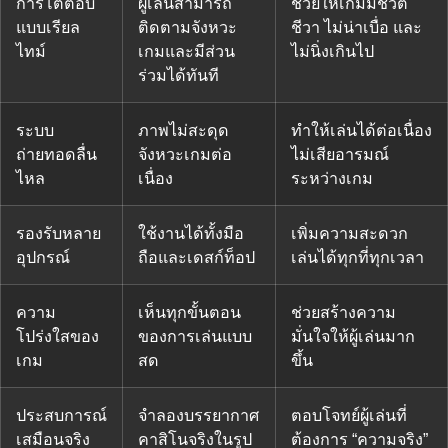
การโต้ตอบ
ผู้เล่นสามารถ
ช่วยให้เกมมีชีวิต
แบบเรียล
ติดตามจังหวะ
ชีวา ไม่น่าเบื่อ และ
ไทม์
เกมและมีส่วน
ไม่นิ่งเกินไป
ร่วมได้ทันที
ระบบ
ภาพไม่สะดุด
ทำให้เล่นได้ต่อเนื่อง
ถ่ายทอดลื่น
จังหวะเกมต่อ
ไม่เสียอารมณ์
ไหล
เนื่อง
ระหว่างเกม
รองรับหลาย
ใช้งานได้ทั้งมือ
เพิ่มความสะดวก
อุปกรณ์
ถือและเดสก์ท็อป
เล่นได้ทุกที่ทุกเวลา
ความ
เห็นทุกขั้นตอน
ช่วยสร้างความ
โปร่งใสของ
ของการเล่นแบบ
มั่นใจให้ผู้เล่นมาก
เกม
สด
ขึ้น
ประสบการณ์
จำลองบรรยากาศ
ตอบโจทย์ผู้เล่นที่
เสมือนจริง
คาสิโนจริงในรูป
ต้องการ “ความจริง”