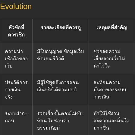
Evolution
หัวข้อที่
รายละเอียดที่ควรดู
เหตุผลที่สำคัญ
ควรเช็ก
ความน่า
มีใบอนุญาต ข้อมูลเว็บ
ช่วยลดความ
เชื่อถือของ
ชัดเจน รีวิวดี
เสี่ยงจากเว็บไม่
เว็บ
น่าไว้ใจ
ประวัติการ
มีผู้ใช้พูดถึงการถอน
สะท้อนความ
จ่ายเงิน
เงินจริงได้ตามปกติ
มั่นคงของระบบ
จริง
การเงิน
ระบบฝาก–
รวดเร็ว ขั้นตอนไม่ซับ
ทำให้ใช้งาน
ถอน
ซ้อน ไม่ซ่อนค่า
สะดวกและมั่นใจ
ธรรมเนียม
มากขึ้น