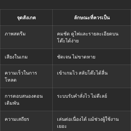
จุดสังเกต
ลักษณะที่ควรเป็น
ภาพสตรีม
คมชัด ดูไพ่และรายละเอียดบน
โต๊ะได้ง่าย
เสียงในเกม
ชัดเจน ไม่ขาดหาย
ความเร็วในการ
เข้าเกมไว สลับโต๊ะได้ลื่น
โหลด
การตอบสนองตอน
ระบบรับคำสั่งไว ไม่ดีเลย์
เดิมพัน
ความเสถียร
เล่นต่อเนื่องได้ แม้ช่วงผู้ใช้งาน
เยอะ