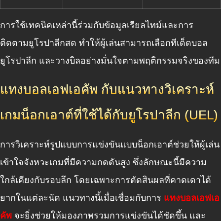
การใช้เทคนิคเหล่านี้ร่วมกับข้อมูลเรียลไทม์และการ
ติดตามยูโรปาลีกสด ทำให้ผู้เล่นสามารถเลือกทีเด็ดบอล
ยูโรปาลีก และวางบิลอย่างมั่นใจตามพฤติกรรมจริงของทีม
แทงบอลเอฟเอคัพ กับแนวทางวิเคราะห์
เกมน็อกเอาต์ที่ใช้ได้กับยูโรปาลีก (UEL)
การวิเคราะห์รูปแบบการแข่งขันแบบน็อกเอาต์ช่วยให้ผู้เล่น
เข้าใจจังหวะเกมที่มีความกดดันสูง ซึ่งลักษณะนี้มีความ
ใกล้เคียงกับรอบลึก โดยเฉพาะการตัดสินผลที่คาดเดาได้
ยากในแต่ละนัด แนวทางนี้เมื่อเชื่อมกับการ
แทงบอลเอฟเอ
คัพ
จะยิ่งช่วยให้มองภาพรวมการแข่งขันได้ชัดขึ้น และ