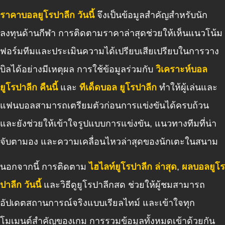
ราคาบอลยูโรปาลีก วันนี้
จึงเป็นข้อมูลสำคัญสำหรับนัก
ลงทุนด้านกีฬา การติดตามราคาล่าสุดช่วยให้เห็นแนวโน้ม
ฟอร์มทีมและประเมินความได้เปรียบเสียเปรียบในการวาง
บิลได้อย่างมีเหตุผล การใช้ข้อมูลร่วมกับ
วิเคราะห์บอล
ยูโรปาลีก คืนนี้
และ
ทีเด็ดบอล ยูโรปาลีก
ทำให้ผู้เล่นและ
แฟนบอลสามารถเตรียมตัวก่อนการแข่งขันได้ครบถ้วน
และยังช่วยให้เข้าใจรูปแบบการแข่งขัน, แนวทางทีมที่น่า
จับตามอง และความเคลื่อนไหวล่าสุดของนักเตะในสนาม
นอกจากนี้ การติดตาม
ไฮไลท์ยูโรปาลีก ล่าสุด
,
ผลบอลยูโร
ปาลีก วันนี้
และวิธีดูยูโรปาลีกสด ช่วยให้ผู้ชมสามารถ
อัปเดตสถานการณ์จริงแบบเรียลไทม์ และเข้าใจทุก
โมเมนต์สำคัญของเกม การรวมข้อมูลทั้งหมดเข้าด้วยกัน