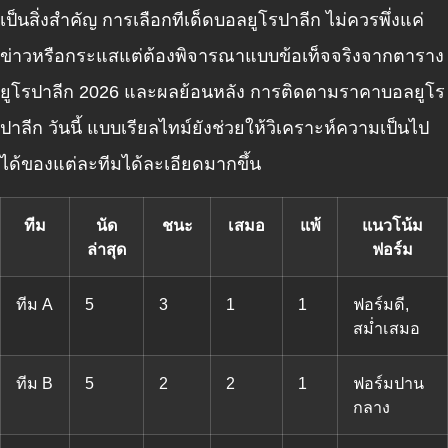
เป็นสิ่งสำคัญ การเลือกทีเด็ดบอลยูโรปาลีก ไม่ควรพึ่งแค่
ข่าวหรือกระแสแต่ต้องพิจารณาแบบข้อเท็จจริงจากตาราง
ยูโรปาลีก 2026 และผลย้อนหลัง การติดตามราคาบอลยูโร
ปาลีก วันนี้ แบบเรียลไทม์ยังช่วยให้วิเคราะห์ความเป็นไป
ได้ของแต่ละทีมได้ละเอียดมากขึ้น
ทีม
นัด
ชนะ
เสมอ
แพ้
แนวโน้ม
ล่าสุด
ฟอร์ม
ทีม A
5
3
1
1
ฟอร์มดี,
สม่ำเสมอ
ทีม B
5
2
2
1
ฟอร์มปาน
กลาง