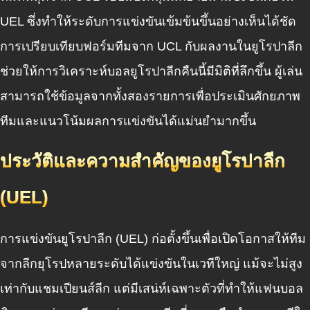
UEL ซึ่งทำให้ระดับการแข่งขันเข้มข้นขึ้นอย่างเห็นได้ชัด
การเปรียบเทียบฟอร์มทีมจาก UCL กับผลงานในยูโรปาลีก
ช่วยให้การวิเคราะห์บอลยูโรปาลีกคืนนี้มีมิติที่ลึกขึ้น ผู้เล่น
สามารถใช้ข้อมูลจากทั้งสองรายการเพื่อประเมินศักยภาพ
ทีมและแนวโน้มผลการแข่งขันได้แม่นยำมากขึ้น
ประวัติและความสำคัญของยูโรปาลีก
(UEL)
การแข่งขันยูโรปาลีก (UEL) ก่อตั้งขึ้นเพื่อเปิดโอกาสให้ทีม
จากลีกยุโรปหลายระดับได้แข่งขันในเวทีใหญ่ แม้จะไม่สูง
เท่ากับแชมเปียนส์ลีก แต่มีเสน่ห์เฉพาะตัวที่ทำให้แฟนบอล