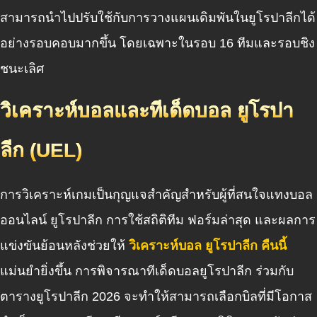
สามารถนำไปปรับใช้กับการวางแผนเดิมพันในยูโรปาลีกได้
อย่างรอบคอบมากขึ้น โดยเฉพาะในรอบ 16 ทีมและรอบชิง
ชนะเลิศ
วิเคราะห์บอลและทีเด็ดบอล ยูโรปา
ลีก (UEL)
การวิเคราะห์เกมเป็นกุญแจสำคัญสำหรับผู้ที่สนใจแทงบอล
ออนไลน์ ยูโรปาลีก การใช้สถิติทีม ฟอร์มล่าสุด และผลการ
แข่งขันย้อนหลังช่วยให้
วิเคราะห์บอล ยูโรปาลีก คืนนี้
แม่นยำยิ่งขึ้น การพิจารณาทีเด็ดบอลยูโรปาลีก ร่วมกับ
ตารางยูโรปาลีก 2026 จะทำให้สามารถเลือกบิลที่มีโอกาส