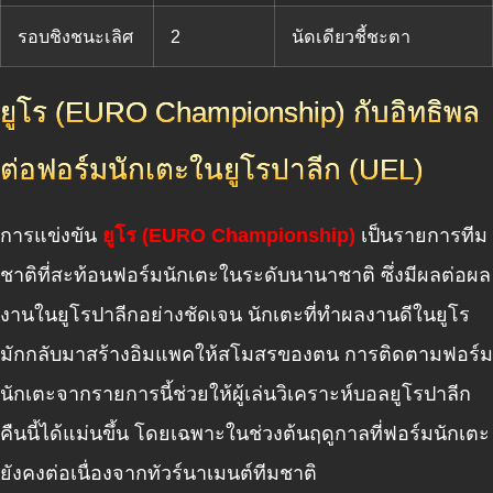
รอบชิงชนะเลิศ
2
นัดเดียวชี้ชะตา
ยูโร (EURO Championship) กับอิทธิพล
ต่อฟอร์มนักเตะในยูโรปาลีก (UEL)
การแข่งขัน
ยูโร (EURO Championship)
เป็นรายการทีม
ชาติที่สะท้อนฟอร์มนักเตะในระดับนานาชาติ ซึ่งมีผลต่อผล
งานในยูโรปาลีกอย่างชัดเจน นักเตะที่ทำผลงานดีในยูโร
มักกลับมาสร้างอิมแพคให้สโมสรของตน การติดตามฟอร์ม
นักเตะจากรายการนี้ช่วยให้ผู้เล่นวิเคราะห์บอลยูโรปาลีก
คืนนี้ได้แม่นขึ้น โดยเฉพาะในช่วงต้นฤดูกาลที่ฟอร์มนักเตะ
ยังคงต่อเนื่องจากทัวร์นาเมนต์ทีมชาติ