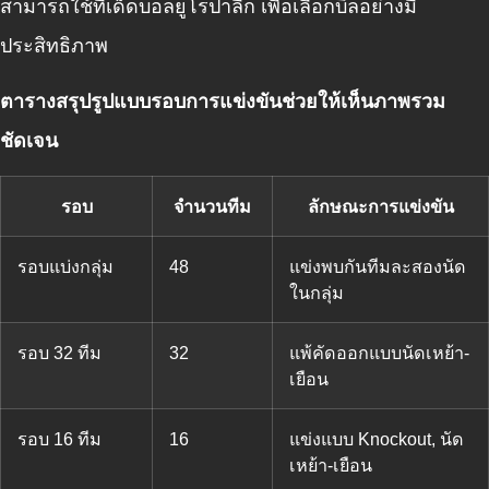
สามารถใช้ทีเด็ดบอลยูโรปาลีก เพื่อเลือกบิลอย่างมี
ประสิทธิภาพ
ตารางสรุปรูปแบบรอบการแข่งขันช่วยให้เห็นภาพรวม
ชัดเจน
รอบ
จำนวนทีม
ลักษณะการแข่งขัน
รอบแบ่งกลุ่ม
48
แข่งพบกันทีมละสองนัด
ในกลุ่ม
รอบ 32 ทีม
32
แพ้คัดออกแบบนัดเหย้า-
เยือน
รอบ 16 ทีม
16
แข่งแบบ Knockout, นัด
เหย้า-เยือน