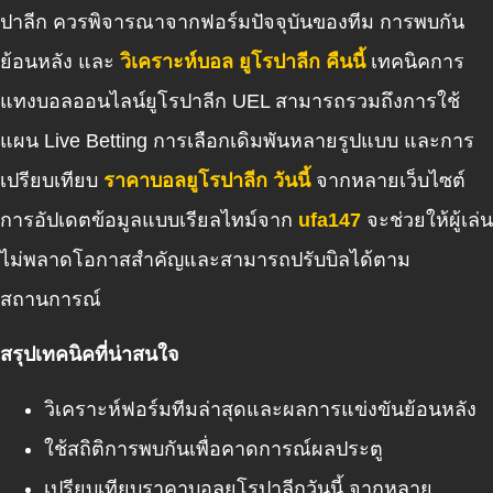
ปาลีก ควรพิจารณาจากฟอร์มปัจจุบันของทีม การพบกัน
ย้อนหลัง และ
วิเคราะห์บอล ยูโรปาลีก คืนนี้
เทคนิคการ
แทงบอลออนไลน์ยูโรปาลีก UEL สามารถรวมถึงการใช้
แผน Live Betting การเลือกเดิมพันหลายรูปแบบ และการ
เปรียบเทียบ
ราคาบอลยูโรปาลีก วันนี้
จากหลายเว็บไซต์
การอัปเดตข้อมูลแบบเรียลไทม์จาก
ufa147
จะช่วยให้ผู้เล่น
ไม่พลาดโอกาสสำคัญและสามารถปรับบิลได้ตาม
สถานการณ์
สรุปเทคนิคที่น่าสนใจ
วิเคราะห์ฟอร์มทีมล่าสุดและผลการแข่งขันย้อนหลัง
ใช้สถิติการพบกันเพื่อคาดการณ์ผลประตู
เปรียบเทียบราคาบอลยูโรปาลีกวันนี้ จากหลาย