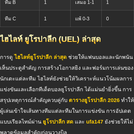
ทีม B
1
เสมอ 1-1
1
ทีม C
1
แพ้ 0-3
0
ไฮไลท์ ยูโรปาลีก (UEL) ล่าสุด
การดู
ไฮไลท์ยูโรปาลีก ล่าสุด
ช่วยให้แฟนบอลและนักพนัน
เห็นประตูสำคัญ การสร้างโอกาสยิง และฟอร์มการเล่นของ
นักเตะแต่ละทีม ไฮไลท์ยังช่วยให้วิเคราะห์แนวโน้มผลการ
แข่งขันและเลือกทีเด็ดบอลยูโรปาลีก ได้แม่นยำยิ่งขึ้น การ
สรุปเหตุการณ์สำคัญควบคู่กับ
ตารางยูโรปาลีก 2026
ทำให้
ผู้เล่นเข้าใจเส้นทางทีมแต่ละทีมในการแข่งขัน การอัปเดต
แบบเรียลไทม์ผ่าน
ยูโรปาลีก สด
และ
ufa147
ยังช่วยให้ไม่
พลาดข้อมูลสำคัญก่อนวางบิล