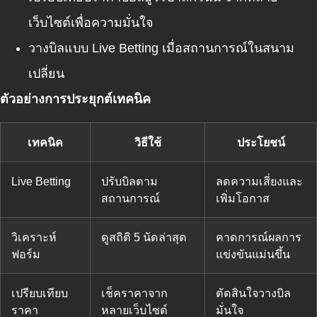
เว็บไซต์เพื่อความมั่นใจ
วางบิลแบบ Live Betting เมื่อสถานการณ์ในสนาม
เปลี่ยน
ตัวอย่างการประยุกต์เทคนิค
เทคนิค
วิธีใช้
ประโยชน์
Live Betting
ปรับบิลตาม
ลดความเสี่ยงและ
สถานการณ์
เพิ่มโอกาส
วิเคราะห์
ดูสถิติ 5 นัดล่าสุด
คาดการณ์ผลการ
ฟอร์ม
แข่งขันแม่นขึ้น
เปรียบเทียบ
เช็คราคาจาก
ตัดสินใจวางบิล
ราคา
หลายเว็บไซต์
มั่นใจ