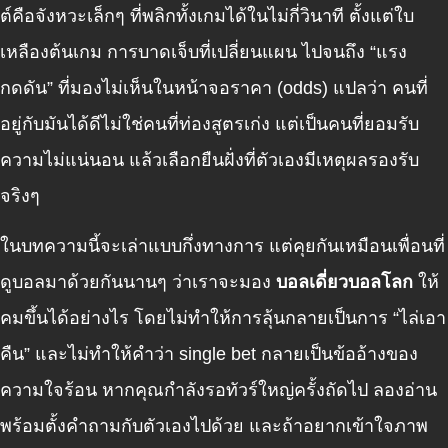
ต์คือจังหวะเล็กๆ ที่พลิกทั้งเกมได้ในไม่กี่วินาที ตั้งแต่ใบ
เหลืองต้นเกม การบาดเจ็บที่เปลี่ยนแผน ไปจนถึง “แรง
กดดัน” ที่มองไม่เห็นในหน้าจอราคา (odds) แปลว่า คนที่
อยู่กับมันได้ดีไม่ใช่คนที่ท่องสูตรเก่ง แต่เป็นคนที่ยอมรับ
ความไม่แน่นอน แล้วเลือกยืนฝั่งที่ตัวเองมีเหตุผลรองรับ
จริงๆ
ในบทความนี้จะเล่าแบบกึ่งทางการ แต่คุยกันเหมือนเพื่อนที่
ดูบอลมาด้วยกันนานๆ ว่าเราจะมอง
บอลเดี่ยว
บอลโลก
ให้
คมขึ้นได้อย่างไร โดยไม่ทำให้การลุ้นกลายเป็นการ “ไล่เอา
คืน” และไม่ทำให้คำว่า single bet กลายเป็นข้ออ้างของ
ความใจร้อน หากคุณกำลังรอทัวร์ใหญ่ครั้งถัดไป ลองอ่าน
พร้อมตั้งคำถามกับตัวเองไปด้วย และถ้าอยากเข้าใจภาพ