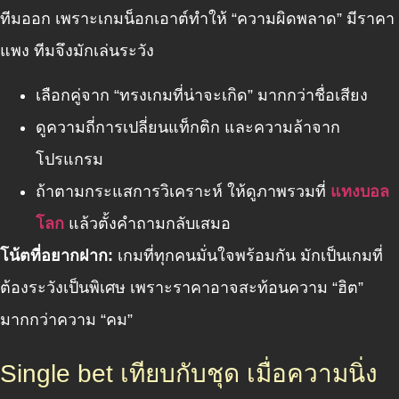
ทีมออก เพราะเกมน็อกเอาต์ทำให้ “ความผิดพลาด” มีราคา
แพง ทีมจึงมักเล่นระวัง
เลือกคู่จาก “ทรงเกมที่น่าจะเกิด” มากกว่าชื่อเสียง
ดูความถี่การเปลี่ยนแท็กติก และความล้าจาก
โปรแกรม
ถ้าตามกระแสการวิเคราะห์ ให้ดูภาพรวมที่
แทงบอล
โลก
แล้วตั้งคำถามกลับเสมอ
โน้ตที่อยากฝาก:
เกมที่ทุกคนมั่นใจพร้อมกัน มักเป็นเกมที่
ต้องระวังเป็นพิเศษ เพราะราคาอาจสะท้อนความ “ฮิต”
มากกว่าความ “คม”
Single bet เทียบกับชุด เมื่อความนิ่ง