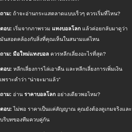
ถาม:
ถ้าจะอ่านกระแสตลาดแบบเร็วๆ ควรเริ่มที่ไหน?
ตอบ:
เริ่มจากภาพรวม
แทงบอลโลก
แล้วค่อยกลับมาดูว่า
มันสอดคล้องกับสิ่งที่คุณเห็นในสนามแค่ไหน
ถาม:
มือใหม่แทงบอล
ควรหลีกเลี่ยงอะไรที่สุด?
ตอบ:
หลีกเลี่ยงการไล่เอาคืน และหลีกเลี่ยงการเพิ่มเงิน
เพราะคำว่า “น่าจะมาแล้ว”
ถาม:
อ่าน
ราคาบอลโลก
อย่างเดียวพอไหม?
ตอบ:
ไม่พอ ราคาเป็นแค่สัญญาณ คุณยังต้องดูเกมจริงและ
บริบทของทีมควบคู่กัน