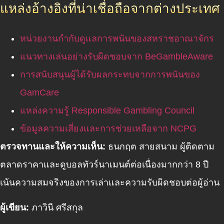
แหล่งอ้างอิงที่น่าเชื่อถือจากต่างประเทศ
หน่วยงานกำกับดูแลการพนันของสหราชอาณาจักร
แนวทางเล่นอย่างรับผิดชอบจาก BeGambleAware
การสนับสนุนผู้ได้รับผลกระทบจากการพนันของ
GamCare
แหล่งความรู้ Responsible Gambling Council
ข้อมูลความเสี่ยงและการช่วยเหลือจาก NCPG
ตรวจทานและให้ความเห็น:
ธนกฤต สายสนาม ผู้ติดตาม
ตลาดราคาและดูบอลทัวร์นาเมนต์ต่อเนื่องมากกว่า 8 ปี
เน้นความสมจริงของการเล่าและความรับผิดชอบต่อผู้อ่าน
ผู้เขียน:
ภาวินี ศรีสกุล