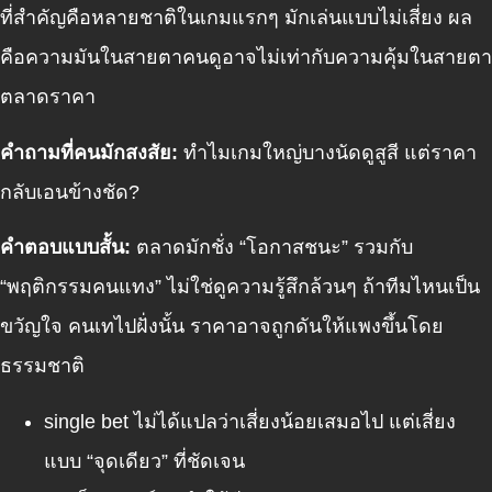
ที่สำคัญคือหลายชาติในเกมแรกๆ มักเล่นแบบไม่เสี่ยง ผล
คือความมันในสายตาคนดูอาจไม่เท่ากับความคุ้มในสายตา
ตลาดราคา
คำถามที่คนมักสงสัย:
ทำไมเกมใหญ่บางนัดดูสูสี แต่ราคา
กลับเอนข้างชัด?
คำตอบแบบสั้น:
ตลาดมักชั่ง “โอกาสชนะ” รวมกับ
“พฤติกรรมคนแทง” ไม่ใช่ดูความรู้สึกล้วนๆ ถ้าทีมไหนเป็น
ขวัญใจ คนเทไปฝั่งนั้น ราคาอาจถูกดันให้แพงขึ้นโดย
ธรรมชาติ
single bet ไม่ได้แปลว่าเสี่ยงน้อยเสมอไป แต่เสี่ยง
แบบ “จุดเดียว” ที่ชัดเจน