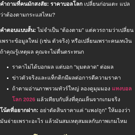
คำถามที่คนมักสงสัย:
ราคาบอลโลก
เปลี่ยนก่อนเตะ แปล
ว่าต้องตามกระแสไหม?
คำตอบแบบสั้น:
ไม่จำเป็น “ต้องตาม” แต่ควรถามว่าเปลี่ยน
เพราะข้อมูลใหม่ (เช่น ตัวจริง) หรือเปลี่ยนเพราะคนเทเงิน
ถ้าคุณรู้เหตุผล คุณจะไม่ตื่นตระหนก
ราคาไม่ได้บอกผล แต่บอก “มุมตลาด” ต่อผล
ข่าวตัวจริงและแท็กติกมีผลต่อการตีความราคา
ถ้าตามอ่านภาพรวมทัวร์ใหญ่ ลองดูมุมมอง
แทงบอล
โลก 2026
แล้วเทียบกับสิ่งที่คุณเห็นจากเกมจริง
โน้ตที่อยากฝาก:
อย่าตัดสินราคาแค่ “แพง/ถูก” ให้มองว่า
มันจ่ายเพราะอะไร แล้วมันสมเหตุสมผลกับภาพเกมไหม