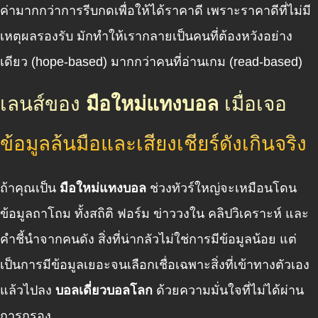
ค่ามากกว่าการรีบกดเพื่อให้ได้ราคาดี เพราะราคาดีที่ไม่มี
เหตุผลรองรับ มักทำให้เรากลายเป็นคนที่ต้องหวังอย่าง
เดียว (hope-based) มากกว่าคนที่อ่านเกม (read-based)
เลนส์ของ
มือใหม่แทงบอล
เมื่อเจอ
ข้อมูลล้นมือและเสียงเชียร์ดังเกินจริง
ถ้าคุณเป็น
มือใหม่แทงบอล
ช่วงทัวร์ใหญ่จะเหมือนโดน
ข้อมูลถาโถม ทั้งสถิติ ฟอร์ม ข่าววงใน คลิปวิเคราะห์ และ
คำชี้นำจากคนดัง สิ่งที่น่ากลัวไม่ใช่การมีข้อมูลน้อย แต่
เป็นการมีข้อมูลเยอะจนเลือกเชื่อเฉพาะสิ่งที่เข้าทางตัวเอง
แล้วไปลง
บอลเดี่ยว
บอลโลก
ด้วยความมั่นใจที่ไม่ได้ผ่าน
การกรอง