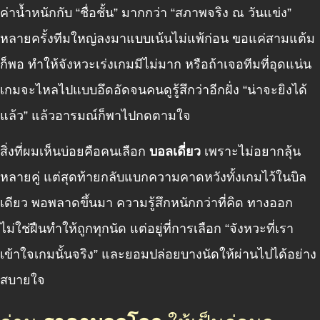
ค่าน้ำหนักกับ “ชื่อชั้น” มากกว่า “สภาพจริง ณ วันแข่ง”
หลายครั้งทีมใหญ่ลงมาแบบเน้นไม่แพ้ก่อน ขอแค่สามแต้ม
ก็พอ ทำให้จังหวะเร่งเกมมีไม่มาก หรือถ้าเจอทีมที่อุดแน่น
เกมจะไหลไปแบบอึดอัดจนคนดูรู้สึกว่าอีกฝั่ง “น่าจะยิงได้
แล้ว” แล้วอารมณ์ก็พาไปกดตามใจ
สิ่งที่ผมเห็นบ่อยคือคนเลือก
บอลเดี่ยว
เพราะไม่อยากลุ้น
หลายคู่ แต่สุดท้ายกลับแบกความคาดหวังทั้งเกมไว้ในบิล
เดียว พอพลาดขึ้นมา ความรู้สึกหนักกว่าที่คิด ทางออก
ไม่ใช่ฝืนทำให้ถูกทุกนัด แต่อยู่ที่การเลือก “จังหวะที่เรา
เข้าใจเกมนั้นจริง” และยอมปล่อยบางนัดให้ผ่านไปได้อย่าง
สบายใจ