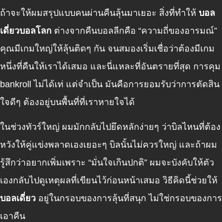
ถ้าจะให้ผมสรุปแบบคนผ่านคืนลุ้นมาเยอะ สิ่งที่ทำให้
บอล
เดี่ยว
บอลโลก
ต่างจากคืนบอลลีกคือ “ความถี่ของอารมณ์”
คุณมีเกมใหญ่ให้ลุ้นติดๆ กัน จนสมองเริ่มเชื่อว่าต้องมีเกม
หนึ่งที่คืนให้เราได้เสมอ และนี่แหละที่อันตรายที่สุด การคุม
bankroll ไม่ได้เท่ แต่จำเป็น มันคือการยอมรับว่าการตัดสิน
ใจดีๆ ต้องอยู่บนพื้นที่ที่เราหายใจได้
ในช่วงทัวร์ใหญ่ ผมมักกลับไปยึดหลักง่ายๆ ว่าบิลไหนที่ต้อง
หวังให้คู่แข่งพลาดเองเยอะๆ บิลนั้นไม่ควรใหญ่ และถ้าผม
รู้สึกว่าอยากเพิ่มเพราะ “มั่นใจเกินปกติ” ผมจะบังคับให้ตัว
เองกลับไปดูเหตุผลที่เขียนไว้ก่อนหน้าเสมอ วิธีคิดนี้ช่วยให้
บอลเดี่ยว
อยู่ในกรอบของการลุ้นที่สนุก ไม่ใช่กรอบของการ
เอาคืน