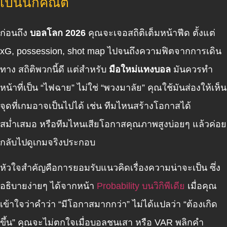
เป็นนักคณิต
ก่อนถึง
บอลโลก 2026
คุณจะเจอสถิติเต็มหน้าฟีด ตั้งแต่
xG, possession, shot map ไปจนถึงความฟิตจากการเดิน
ทาง สถิติพวกนี้ดี แต่สำหรับ
มือใหม่แทงบอล
มันควรทำ
หน้าที่เป็น “ไฟฉาย” ไม่ใช่ “พวงมาลัย” คุณใช้มันส่องให้เห็น
จุดที่เกมอาจเป็นไปได้ เช่น ทีมไหนสร้างโอกาสได้
สม่ำเสมอ หรือทีมไหนเสียโอกาสคุณภาพสูงบ่อยๆ แล้วค่อย
กลับไปดูเกมจริงประกอบ
หัวใจสำคัญคือการยอมรับแนวคิดเรื่องความน่าจะเป็น ซึ่ง
อธิบายง่ายๆ ได้จากหน้า
Probability บนวิกิพีเดีย
เมื่อคุณ
เข้าใจว่าคำว่า “มีโอกาสมากกว่า” ไม่ได้แปลว่า “ต้องเกิด
ขึ้น” คุณจะไม่ตกใจเมื่อบอลชนเสา หรือ VAR พลิกคำ