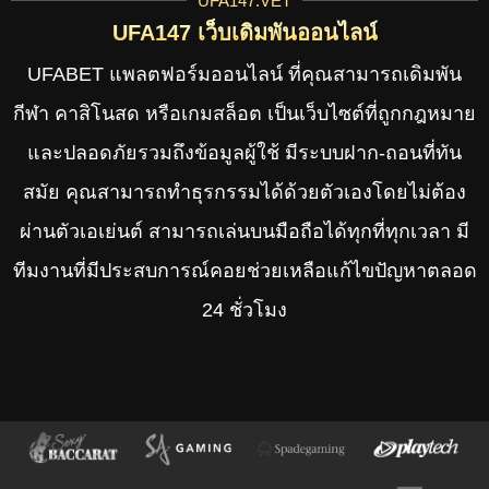
UFA147.VET
UFA147 เว็บเดิมพันออนไลน์
UFABET แพลตฟอร์มออนไลน์ ที่คุณสามารถเดิมพัน
กีฬา คาสิโนสด หรือเกมสล็อต เป็นเว็บไซต์ที่ถูกกฎหมาย
และปลอดภัยรวมถึงข้อมูลผู้ใช้ มีระบบฝาก-ถอนที่ทัน
สมัย คุณสามารถทำธุรกรรมได้ด้วยตัวเองโดยไม่ต้อง
ผ่านตัวเอเย่นต์ สามารถเล่นบนมือถือได้ทุกที่ทุกเวลา มี
ทีมงานที่มีประสบการณ์คอยช่วยเหลือแก้ไขปัญหาตลอด
24 ชั่วโมง