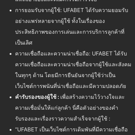
การยอมรับจากผู้ใช้: UFABET ได้รับความยอมรับ
อย่างแพร่หลายจากผู้ใช้ ทั้งในเรื่องของ
ประสิทธิภาพของการเล่นและการบริการลูกค้าที่
เป็นเลิศ
ความเชื่อถือและความน่าเชื่อถือ: UFABET ได้รับ
ความเชื่อถือและความน่าเชื่อถือจากผู้ใช้และสังคม
ในทุกๆ ด้าน โดยมีการยืนยันจากผู้ใช้ว่าเป็น
เว็บไซต์การพนันที่น่าเชื่อถือและมีความปลอดภัย
คำรับรองของผู้ใช้ :
เพื่อสร้างความไว้วางใจและ
ความเชื่อมั่นให้แก่ลูกค้า นี่คือตัวอย่างของคำ
รับรองและเรื่องราวความสำเร็จจากผู้ใช้ :
“UFABET เป็นเว็บไซต์การเดิมพันที่มีความเชื่อถือ