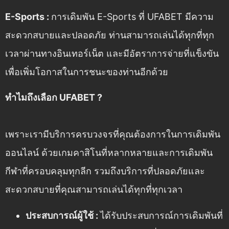
E-Sports :
การเดิมพัน E-Sports ที่ UFABET มีความ
สะดวกสบายและปลอดภัย ท่านสามารถเล่นได้ทุกที่ทุก
เวลาผ่านทางอินเทอร์เน็ต และมีอัตราการจ่ายที่แข็งขัน
เพื่อเพิ่มโอกาสในการชนะของท่านอีกด้วย
ทำไมถึงเลือก UFABET ?
เพราะเรามีบริการครบวงจรที่คุณต้องการในการเดิมพัน
ออนไลน์ ด้วยเกมคาสิโนที่หลากหลายและการเดิมพัน
กีฬาที่ครอบคลุมทุกลีก รวมถึงบริการที่ปลอดภัยและ
สะดวกสบายที่คุณสามารถเล่นได้ทุกที่ทุกเวลา
ประสบการณ์ผู้ใช้ :
ได้รับประสบการณ์การเดิมพันที่