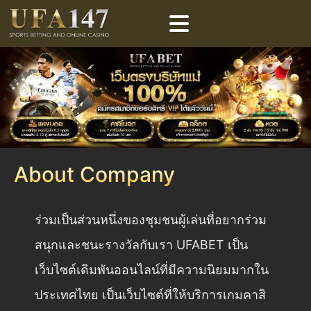
About Company
ร่วมเป็นส่วนหนึ่งของชุมชนผู้เล่นที่อยากร่วม
สนุกและชนะรางวัลกับเรา UFABET เป็น
เว็บไซต์เดิมพันออนไลน์ที่มีความนิยมมากใน
ประเทศไทย เป็นเว็บไซต์ที่ให้บริการเกมคาสิ