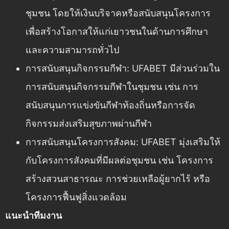
ชุมชน โดยให้เงินบริจาคหรือสนับสนุนโครงการ
เพื่อสร้างโอกาสให้แก่เยาวชนในด้านการศึกษา
และความสามารถทั่วไป
การสนับสนุนกิจกรรมกีฬา: UFABET มีส่วนร่วมใน
การสนับสนุนกิจกรรมกีฬาในชุมชน เช่น การ
สนับสนุนการแข่งขันกีฬาท้องถิ่นหรือการจัด
กิจกรรมส่งเสริมสุขภาพผ่านกีฬา
การสนับสนุนโครงการสังคม: UFABET มุ่งเสริมให้
กับโครงการสังคมที่มีผลต่อชุมชน เช่น โครงการ
สร้างสวนสาธารณะ การช่วยเหลือผู้ยากไร้ หรือ
โครงการฟื้นฟูสิ่งแวดล้อม
แนะนำทีมงาน