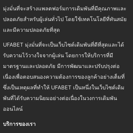
มุ่งมั่นที่จะสร้างแพลตฟอร์มการเดิมพันที่มีคุณภาพและ
ปลอดภัยสำหรับผู้เล่นทั่วไป โดยใช้เทคโนโลยีที่ทันสมัย
และมีความปลอดภัยที่สุด
UFABET มุ่งมั่นที่จะเป็นเว็บไซต์เดิมพันที่ดีที่สุดและได้
รับความไว้วางใจจากผู้เล่น โดยการให้บริการที่มี
มาตรฐานและปลอดภัย มีการพัฒนาและปรับปรุงต่อ
เนื่องเพื่อตอบสนองความต้องการของลูกค้าอย่างเต็มที่
ซึ่งเป็นเหตุผลที่ทำให้ UFABET เป็นหนึ่งในเว็บไซต์เดิม
พันที่ได้รับความนิยมอย่างต่อเนื่องในวงการเดิมพัน
ออนไลน์
บริการของเรา