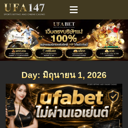
Day: มิถุนายน 1, 2026