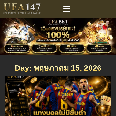
Day: พฤษภาคม 15, 2026