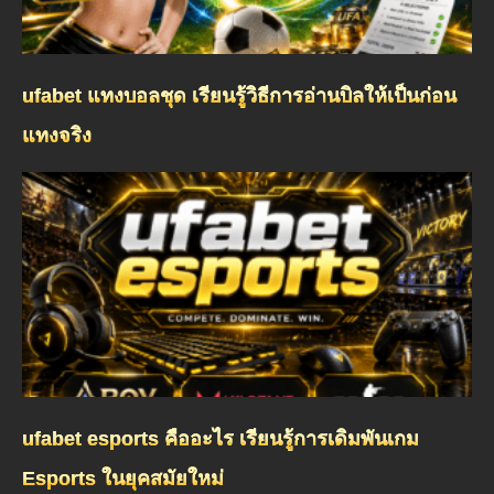
ufabet แทงบอลชุด เรียนรู้วิธีการอ่านบิลให้เป็นก่อน
แทงจริง
ufabet esports คืออะไร เรียนรู้การเดิมพันเกม
Esports ในยุคสมัยใหม่