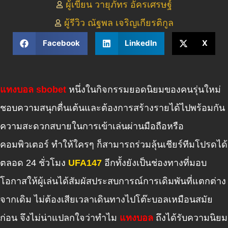
ผู้เขียน วายุภัทร อัครเศรษฐ์
ผู้รีวิว ณัฐพล เจริญเกียรติกูล
Facebook
LinkedIn
X
แทงบอล sbobet
หนึ่งในกิจกรรมยอดนิยมของคนรุ่นใหม่
ชอบความสนุกตื่นเต้นและต้องการสร้างรายได้ไปพร้อมกัน
ความสะดวกสบายในการเข้าเล่นผ่านมือถือหรือ
คอมพิวเตอร์ ทำให้ใครๆ ก็สามารถร่วมลุ้นเชียร์ทีมโปรดได้
ตลอด 24 ชั่วโมง
UFA147
อีกทั้งยังเป็นช่องทางที่มอบ
โอกาสให้ผู้เล่นได้สัมผัสประสบการณ์การเดิมพันที่แตกต่าง
จากเดิม ไม่ต้องเสียเวลาเดินทางไปโต๊ะบอลเหมือนสมัย
ก่อน จึงไม่น่าแปลกใจว่าทำไม
แทงบอล
ถึงได้รับความนิยม