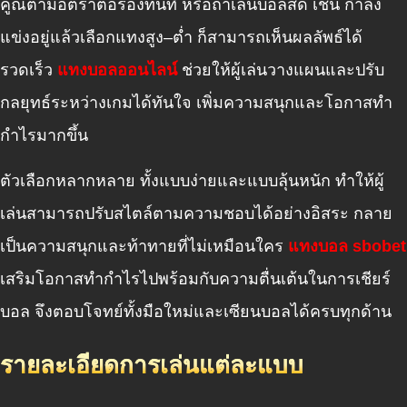
คูณตามอัตราต่อรองทันที หรือถ้าเล่นบอลสด เช่น กำลัง
แข่งอยู่แล้วเลือกแทงสูง–ต่ำ ก็สามารถเห็นผลลัพธ์ได้
รวดเร็ว
แทงบอลออนไลน์
ช่วยให้ผู้เล่นวางแผนและปรับ
กลยุทธ์ระหว่างเกมได้ทันใจ เพิ่มความสนุกและโอกาสทำ
กำไรมากขึ้น
ตัวเลือกหลากหลาย ทั้งแบบง่ายและแบบลุ้นหนัก ทำให้ผู้
เล่นสามารถปรับสไตล์ตามความชอบได้อย่างอิสระ กลาย
เป็นความสนุกและท้าทายที่ไม่เหมือนใคร
แทงบอล sbobet
เสริมโอกาสทำกำไรไปพร้อมกับความตื่นเต้นในการเชียร์
บอล จึงตอบโจทย์ทั้งมือใหม่และเซียนบอลได้ครบทุกด้าน
รายละเอียดการเล่นแต่ละแบบ