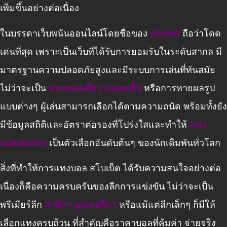
เพิ่มขึ้นอย่างต่อเนื่อง
ในบรรดาเว็บพนันออนไลน์โดยชื่อของ
sbobet
ถือว่าโดด
เด่นที่สุด เพราะเป็นเว็บที่ได้รับการยอมรับในระดับสากล มี
มาตรฐานความปลอดภัยสูงและมีระบบการเล่นที่ทันสมัย
ไม่ว่าจะเป็น
แทงบอลเดี่ยว บอลสเต็ป
หรือการทายผลรูป
แบบต่างๆ ผู้เล่นสามารถเลือกได้ตามความถนัด พร้อมทั้งยัง
มีข้อมูลสถิติและอัตราต่อรองที่โปร่งใสและทำให้
แทง
บอลsbobet
เป็นตัวเลือกอันดับต้นๆ ของนักเดิมพันทั่วโลก
สิ่งที่ทำให้การแทงบอล สโบเบ็ต ได้รับความสนใจอย่างต่อ
เนื่องก็คือความครบครันของลีกการแข่งขัน ไม่ว่าจะเป็น
พรีเมียร์ลีก
ลาลีกา บุนเดสลีกา
หรือแม้แต่ลีกเล็กๆ ก็มีให้
เลือกแทงครบถ้วน ที่สำคัญคือราคาบอลที่คุ้มค่า จ่ายจริง